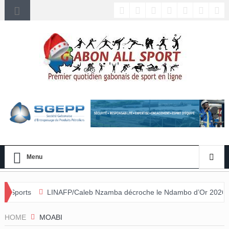
Menu
NAFP/Caleb Nzamba décroche le Ndambo d’Or 2026 et Alain Djissikadié
nulée
HOME
MOABI