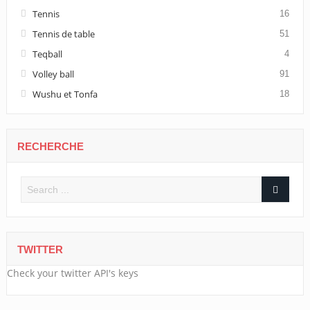
Tennis
16
Tennis de table
51
Teqball
4
Volley ball
91
Wushu et Tonfa
18
RECHERCHE
TWITTER
Check your twitter API's keys