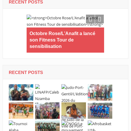
RECENT POSTS
em AC battu
Octobre Rose/L’Anafit a lancé
Loisir/L’O
Stade
son Fitness Tour de
d’Akanda d
sensibilisation
sport et lois
RECENT POSTS