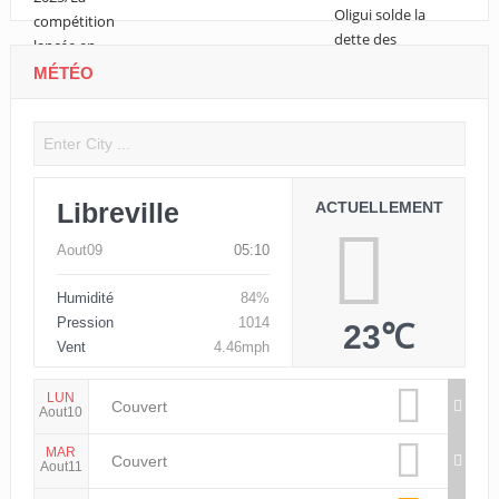
MÉTÉO
Libreville
ACTUELLEMENT
Aout09
05:10
Humidité
84%
Pression
1014
23℃
Vent
4.46mph
LUN
Couvert
Aout10
MAR
Couvert
Aout11