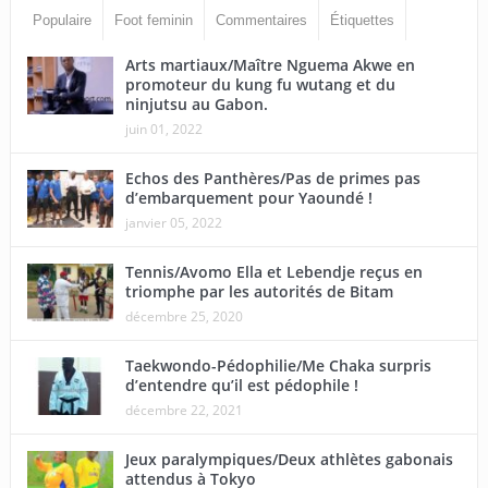
Populaire
Foot feminin
Commentaires
Étiquettes
Arts martiaux/Maître Nguema Akwe en
promoteur du kung fu wutang et du
ninjutsu au Gabon.
juin 01, 2022
Echos des Panthères/Pas de primes pas
d’embarquement pour Yaoundé !
janvier 05, 2022
Tennis/Avomo Ella et Lebendje reçus en
triomphe par les autorités de Bitam
décembre 25, 2020
Taekwondo-Pédophilie/Me Chaka surpris
d’entendre qu’il est pédophile !
décembre 22, 2021
Jeux paralympiques/Deux athlètes gabonais
attendus à Tokyo