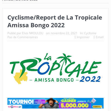
Cyclisme/Report de La Tropicale
Amissa Bongo 2022
Publié par
Elvis NKOULOU
on:
novembre 22, 2021
In:
Cyclisme
Pas de Commentaires
Imprimer
Email