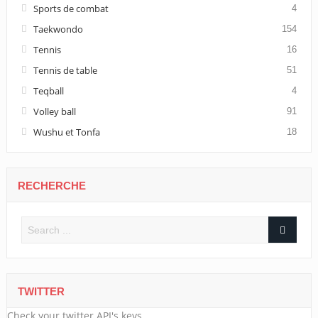
Sports de combat
4
Taekwondo
154
Tennis
16
Tennis de table
51
Teqball
4
Volley ball
91
Wushu et Tonfa
18
RECHERCHE
TWITTER
Check your twitter API's keys