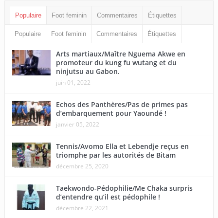
Populaire
Foot feminin
Commentaires
Étiquettes
Populaire
Foot feminin
Commentaires
Étiquettes
Arts martiaux/Maître Nguema Akwe en
promoteur du kung fu wutang et du
ninjutsu au Gabon.
juin 01, 2022
Echos des Panthères/Pas de primes pas
d’embarquement pour Yaoundé !
janvier 05, 2022
Tennis/Avomo Ella et Lebendje reçus en
triomphe par les autorités de Bitam
décembre 25, 2020
Taekwondo-Pédophilie/Me Chaka surpris
d’entendre qu’il est pédophile !
décembre 22, 2021