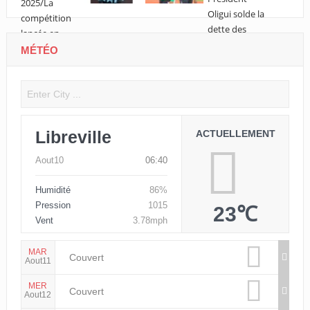
MÉTÉO
Libreville
ACTUELLEMENT
Aout10
06:40
Humidité
86%
Pression
1015
23℃
Vent
3.78mph
MAR
Couvert
Aout11
MER
Couvert
Aout12