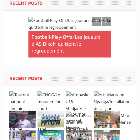
RECENT POSTS
an-Noël
Football-Play-Offs/Les joueurs
 United FC
d’AS Dikaki quittent le
Marathon d
regroupement
Délicat : 
nationale,
mieux »
RECENT POSTS