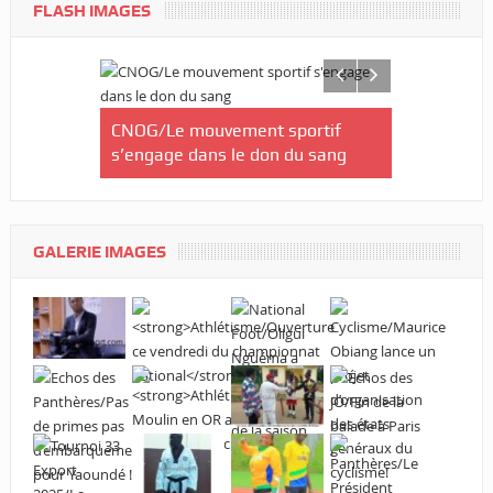
FLASH IMAGES
CNOG/Le mouvement sportif
Afrobasket
in-
s’engage dans le don du sang
Gabon rate
re équipe
sortie fac
-finales
GALERIE IMAGES