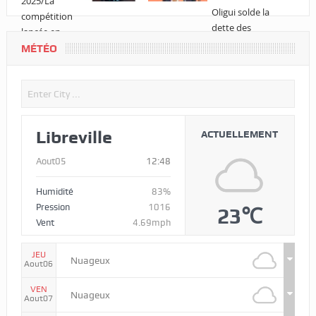
MÉTÉO
Libreville
ACTUELLEMENT
Aout05
12:48
Humidité
83%
Pression
1016
23℃
Vent
4.69mph
JEU
Nuageux
Aout06
VEN
Nuageux
Aout07