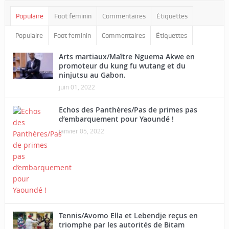
Populaire
Foot feminin
Commentaires
Étiquettes
Populaire
Foot feminin
Commentaires
Étiquettes
Arts martiaux/Maître Nguema Akwe en
promoteur du kung fu wutang et du
ninjutsu au Gabon.
juin 01, 2022
Echos des Panthères/Pas de primes pas
d’embarquement pour Yaoundé !
janvier 05, 2022
Tennis/Avomo Ella et Lebendje reçus en
triomphe par les autorités de Bitam