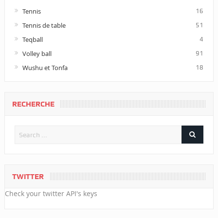
Tennis
16
Tennis de table
51
Teqball
4
Volley ball
91
Wushu et Tonfa
18
RECHERCHE
TWITTER
Check your twitter API's keys