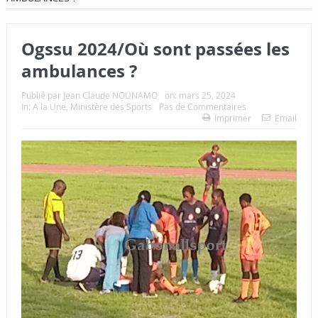
Ogssu 2024/Où sont passées les
ambulances ?
Publié par
Jean Claude NOUNAMO
on:
mars 25, 2024
In:
A la Une
,
Ministère des Sports
Pas de Commentaires
Imprimer
Email