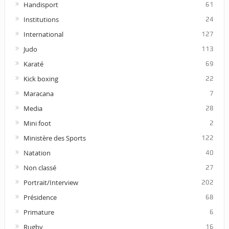
Handisport
61
Institutions
24
International
127
Judo
113
Karaté
69
Kick boxing
22
Maracana
7
Media
28
Mini foot
2
Ministère des Sports
122
Natation
40
Non classé
27
Portrait/Interview
202
Présidence
68
Primature
6
Rugby
16