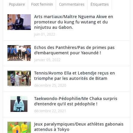
Populaire
Foot feminin
Commentaires
Étiquettes
Arts martiaux/Maître Nguema Akwe en
promoteur du kung fu wutang et du
ninjutsu au Gabon.
juin 01, 2022
Echos des Panthères/Pas de primes pas
d’embarquement pour Yaoundé !
janvier 05, 2022
Tennis/Avomo Ella et Lebendje reçus en
triomphe par les autorités de Bitam
décembre 25, 2020
Taekwondo-Pédophilie/Me Chaka surpris
d’entendre qu’il est pédophile !
décembre 22, 2021
Jeux paralympiques/Deux athlètes gabonais
attendus à Tokyo