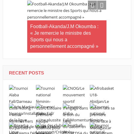
letico de
Infrastruc
ertise au
Football-Akanda/J.M Okoumba :
fait cuisine
« Je remercie le ministre des
Facebook!
Sports qui nous a
personnellement accompagné »
RECENT POSTS