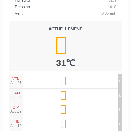
Humidité
31%
Pression
1010
Vent
3.05mph
ACTUELLEMENT
31℃
VEN
Aout07
SAM
Aout08
DIM
Aout09
LUN
Aout10