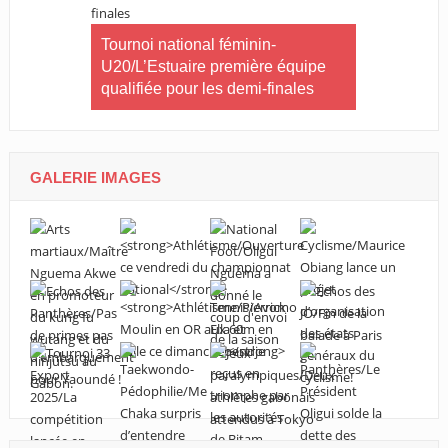
CNOG/Le m
rneau Essia
Tournoi national féminin-
s’engage d
 fiers du
U20/L’Estuaire première équipe
s ».
qualifiée pour les demi-finales
GALERIE IMAGES