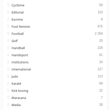
Cyclisme
58
Editorial
110
Escrime
8
Foot feminin
475
Football
2 204
Golf
20
Handball
218
Handisport
61
Institutions
24
International
127
Judo
113
Karaté
69
Kick boxing
22
Maracana
7
Media
28