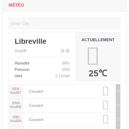
MÉTÉO
Libreville
ACTUELLEMENT
Aout06
11:31
Humidité
69%
Pression
1016
25℃
Vent
2.12mph
VEN
Couvert
Aout07
SAM
Couvert
Aout08
DIM
Couvert
Aout09