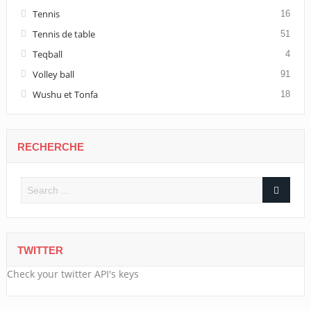
Tennis
16
Tennis de table
51
Teqball
4
Volley ball
91
Wushu et Tonfa
18
RECHERCHE
TWITTER
Check your twitter API's keys