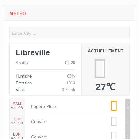
MÉTÉO
Libreville
ACTUELLEMENT
Aout07
02:28
Humidité
63%
Pression
1013
27℃
Vent
3.7mph
SAM
Légère Pluie
Aout08
DIM
Couvert
Aout09
LUN
Couvert
Aout10