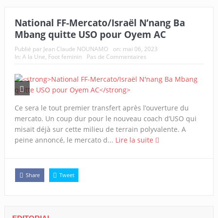
National FF-Mercato/Israël N’nang Ba
Mbang quitte USO pour Oyem AC
Publié par
Jean Claude NOUNAMO
on:
mai 06, 2023
In:
A la Une
,
Foot feminin
Pas de Commentaires
Ce sera le tout premier transfert après l’ouverture du
mercato. Un coup dur pour le nouveau coach d’USO qui
misait déjà sur cette milieu de terrain polyvalente. A
peine annoncé, le mercato d...
Lire la suite
Share
Tweet