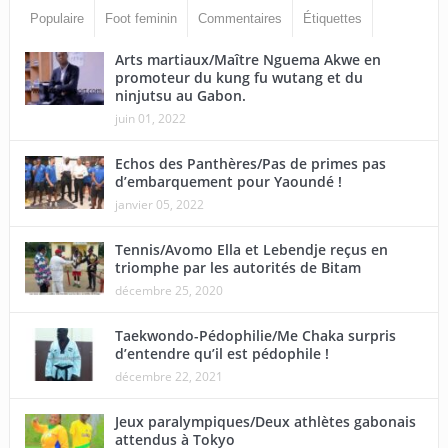
Populaire
Foot feminin
Commentaires
Étiquettes
Arts martiaux/Maître Nguema Akwe en
promoteur du kung fu wutang et du
ninjutsu au Gabon.
juin 01, 2022
Echos des Panthères/Pas de primes pas
d’embarquement pour Yaoundé !
janvier 05, 2022
Tennis/Avomo Ella et Lebendje reçus en
triomphe par les autorités de Bitam
décembre 25, 2020
Taekwondo-Pédophilie/Me Chaka surpris
d’entendre qu’il est pédophile !
décembre 22, 2021
Jeux paralympiques/Deux athlètes gabonais
attendus à Tokyo