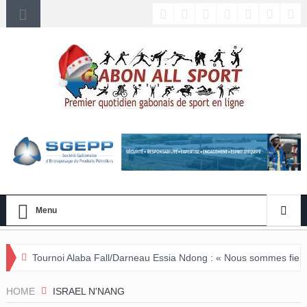
Menu
laba Fall/Darneau Essia Ndong : « Nous sommes fiers du parcours de n
HOME
ISRAEL N'NANG