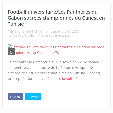
Football universitaire/Les Panthères du
Gabon sacrées championnes du Canest en
Tunisie
Publié par
Glade BABAKA
on:
septembre 07, 2025
In:
A la Une
,
Football
Pas de Commentaires
Ils ont battu le Cameroun sur le score de 2-1 le samedi 6
septembre dans le cadre de la Coupe d’Afrique des
Nations des etudiants et stagiaires en Tunisie (Canest).
Un trophée tant convoité....
Lire la suite
Share
Tweet