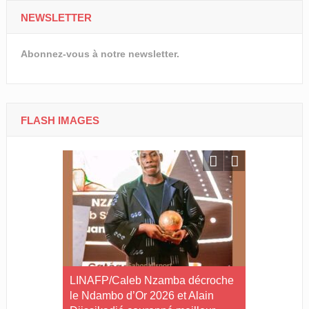
NEWSLETTER
Abonnez-vous à notre newsletter.
FLASH IMAGES
ilan à mi-
LINAFP/Caleb Nzamba décroche
Judo-Port-G
tives du
le Ndambo d’Or 2026 et Alain
Tournoi int