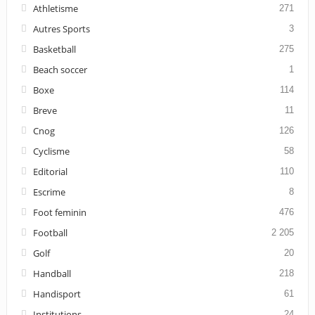
Athletisme
271
Autres Sports
3
Basketball
275
Beach soccer
1
Boxe
114
Breve
11
Cnog
126
Cyclisme
58
Editorial
110
Escrime
8
Foot feminin
476
Football
2 205
Golf
20
Handball
218
Handisport
61
Institutions
24