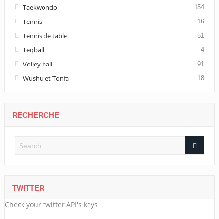
Taekwondo
154
Tennis
16
Tennis de table
51
Teqball
4
Volley ball
91
Wushu et Tonfa
18
RECHERCHE
TWITTER
Check your twitter API's keys