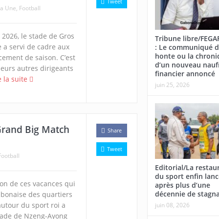
Tweet
la Une
,
Football
 2026, le stade de Gros
Tribune libre/FEG
e a servi de cadre aux
: Le communiqué d
honte ou la chroni
cement de saison. C’est
d’un nouveau nauf
eurs autres dirigeants
financier annoncé
e la suite
juin 25, 2026
 Grand Big Match
Share
Tweet
Football
Editorial/La restau
du sport enfin lan
ion de ces vacances qui
après plus d’une
décennie de stagn
abonaise des quartiers
autour du sport roi a
juin 08, 2026
tade de Nzeng-Ayong