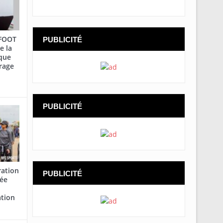
AFOOT
PUBLICITÉ
e la
que
rage
PUBLICITÉ
ration
PUBLICITÉ
cée
ation