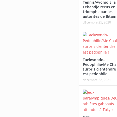
Tennis/Avomo Ella 
Afrobasket U18-Abidjan/Le Gabon
Tournoi national fémini
Lebendje reçus en
rate sa première sortie face à
Woleu-Ntem rejoint l’Es
triomphe par les
autorités de Bitam
Madagascar
demi-finales
décembre 25, 2020
Taekwondo-
Pédophilie/Me Cha
surpris d’entendre 
est pédophile !
décembre 22, 2021