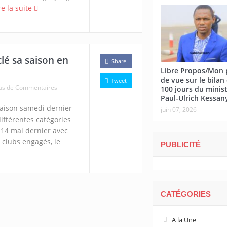
re la suite
clé sa saison en
Share
Libre Propos/Mon 
de vue sur le bilan
Tweet
as de Commentaires
100 jours du minis
Paul-Ulrich Kessan
a saison samedi dernier
juin 07, 2026
différentes catégories
 14 mai dernier avec
clubs engagés, le
PUBLICITÉ
CATÉGORIES
A la Une