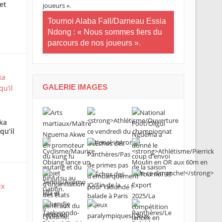
et
n-U20/Le
tuaire en
Tournoi Alaba Fall/Darneau Essia
Tournoi nati
Ndong : « Nous sommes fiers du
U20/L’Estua
parcours de nos joueurs ».
qualifiée po
GALERIE IMAGES
ka
qu’il