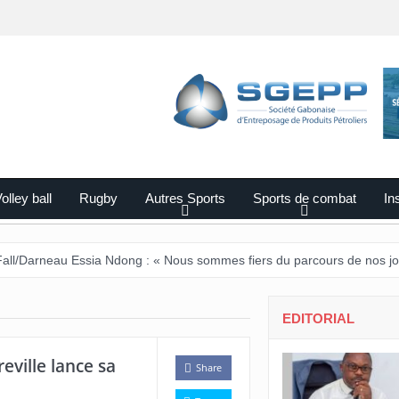
olley ball
Rugby
Autres Sports
Sports de combat
Ins
au Essia Ndong : « Nous sommes fiers du parcours de nos joueurs ».
EDITORIAL
reville lance sa
Share