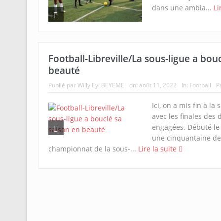
dans une ambia...
Li
Football-Libreville/La sous-ligue a bou
beauté
Publié par
Willy Eyi BEYEME
on:
août 11, 2022
In:
Football
P
Ici, on a mis fin à l
avec les finales des 
engagées. Débuté le
une cinquantaine de 
championnat de la sous-...
Lire la suite