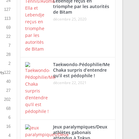
Lebendje reçus en
24
triomphe par les autorités
127
de Bitam
113
décembre 25, 2020
69
22
7
28
2
Taekwondo-Pédophilie/Me
Chaka surpris d’entendre
rts
122
qu’il est pédophile !
40
décembre 22, 2021
27
202
68
6
Jeux paralympiques/Deux
16
athlètes gabonais
4
attendus à Tokyo