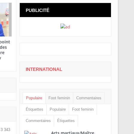
PUBLICITÉ
point
 des
tre
y
INTERNATIONAL
Populaire
Foot feminin
Commentaires
Étiquettes
Populaire
Foot feminin
Commentaires
Étiquettes
3 343
Arts martiaux/Maître