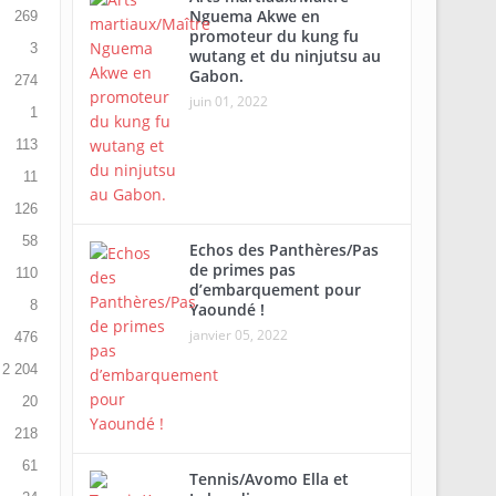
Nguema Akwe en
269
promoteur du kung fu
3
wutang et du ninjutsu au
Gabon.
274
juin 01, 2022
1
113
11
126
58
Echos des Panthères/Pas
de primes pas
110
d’embarquement pour
8
Yaoundé !
janvier 05, 2022
476
2 204
20
218
61
Tennis/Avomo Ella et