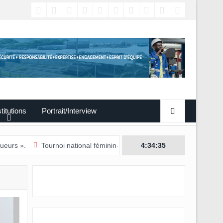
titutions
Portrait/Interview
Tournoi national féminin-U20/L’Estuaire première équipe qualifiée po
4:34:36