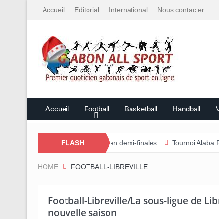
Accueil
Editorial
International
Nous contacter
Accueil
Football
Basketball
Handball
V
-Ntem rejoint l’Estuaire en demi-finales
FLASH
Tournoi Alaba Fall/Darne
HOME
FOOTBALL-LIBREVILLE
Football-Libreville/La sous-ligue de Lib
nouvelle saison