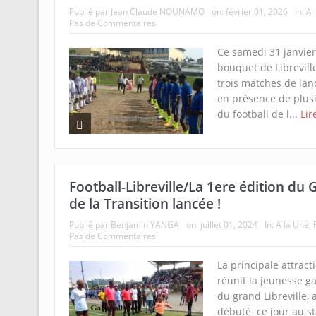
Publié par
Jean Claude NOUNAMO
on:
février 01, 2026
In:
A 
Pas de Commentaires
Ce samedi 31 janvier
bouquet de Librevill
trois matches de lan
en présence de plusi
du football de l...
Lir
Football-Libreville/La 1ere édition du
de la Transition lancée !
Publié par
Benjamin YANGA
on:
juillet 01, 2024
In:
A la Une
,
Pas de Commentaires
La principale attract
réunit la jeunesse g
du grand Libreville, 
débuté ce jour au s