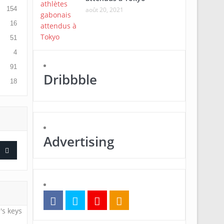
154
août 20, 2021
16
51
4
91
Dribbble
18
Advertising
's keys