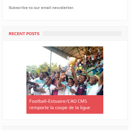
Subscribe to our email newsletter.
RECENT POSTS
EA et l’OM
Football-Estuaire/L’AO CMS
Infrastruct
 une
remporte la coupe de la ligue
Ngounié/Im
îne avec
lancement 
de la ligue 