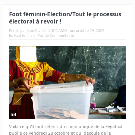
Foot féminin-Election/Tout le processus
électoral à revoir !
Publié par
Jean Claude NOUNAMO
on:
octobre 29, 2022
In:
Foot feminin
Pas de Commentaires
Voilà ce qu’il faut retenir du communiqué de la Fégafoot
publié ce vendredi 28 octobre et qui découle de la