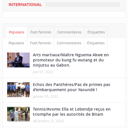
INTERNATIONAL
Populaire
Foot feminin
Commentaires
Étiquettes
Populaire
Foot feminin
Commentaires
Étiquettes
Arts martiaux/Maître Nguema Akwe en
promoteur du kung fu wutang et du
ninjutsu au Gabon.
juin 01, 2022
Echos des Panthères/Pas de primes pas
d’embarquement pour Yaoundé !
janvier 05, 2022
Tennis/Avomo Ella et Lebendje reçus en
triomphe par les autorités de Bitam
décembre 25, 2020