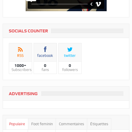
SOCIALS COUNTER
RSS
facebook
twitter
1000+
0
0
Subscribers
fans
followers
ADVERTISING
Populaire
Foot feminin
Commentaires
Étiquettes