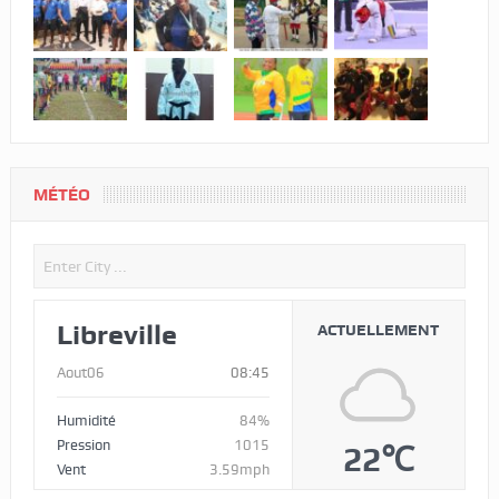
MÉTÉO
Libreville
ACTUELLEMENT
Aout06
08:45
Humidité
84%
Pression
1015
22℃
Vent
3.59mph