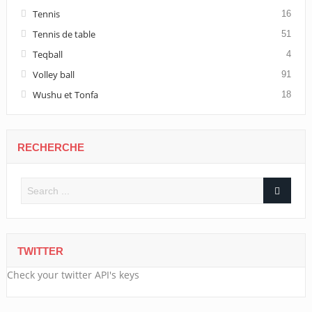
Tennis
16
Tennis de table
51
Teqball
4
Volley ball
91
Wushu et Tonfa
18
RECHERCHE
TWITTER
Check your twitter API's keys