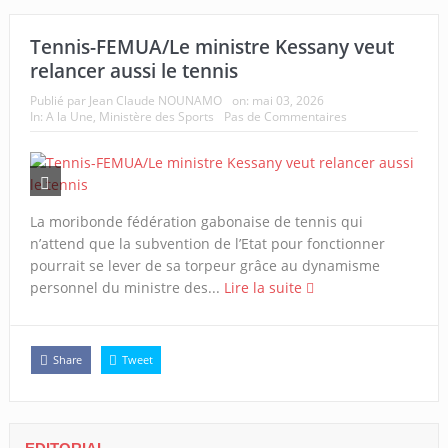
Tennis-FEMUA/Le ministre Kessany veut
relancer aussi le tennis
Publié par
Jean Claude NOUNAMO
on:
mai 03, 2026
In:
A la Une
,
Ministère des Sports
Pas de Commentaires
La moribonde fédération gabonaise de tennis qui
n’attend que la subvention de l’Etat pour fonctionner
pourrait se lever de sa torpeur grâce au dynamisme
personnel du ministre des...
Lire la suite
Share
Tweet