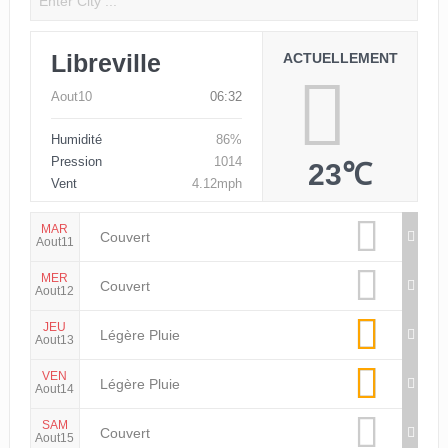
Libreville
ACTUELLEMENT
Aout10
06:32
Humidité
86%
Pression
1014
23℃
Vent
4.12mph
MAR
Couvert
Aout11
MER
Couvert
Aout12
JEU
Légère Pluie
Aout13
VEN
Légère Pluie
Aout14
SAM
Couvert
Aout15