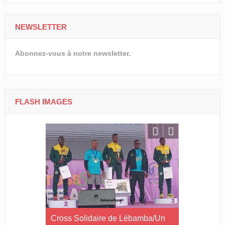
NEWSLETTER
Abonnez-vous à notre newsletter.
FLASH IMAGES
ip 2026/La
Cross Solidaire de Lébamba/Un
Tournoi nat