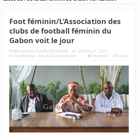
Foot féminin/L’Association des
clubs de football féminin du
Gabon voit le jour
Publié par
Jean Claude NOUNAMO
on:
octobre 27, 2022
In:
Foot feminin
Pas de Commentaires
Imprimer
Email