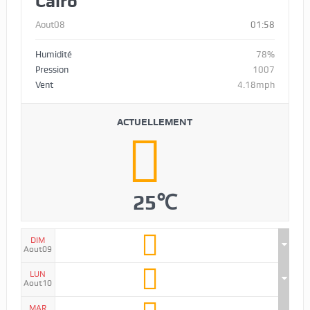
Cairo
Aout08
01:58
Humidité
78%
Pression
1007
Vent
4.18mph
ACTUELLEMENT
25℃
DIM
Aout09
LUN
Aout10
MAR