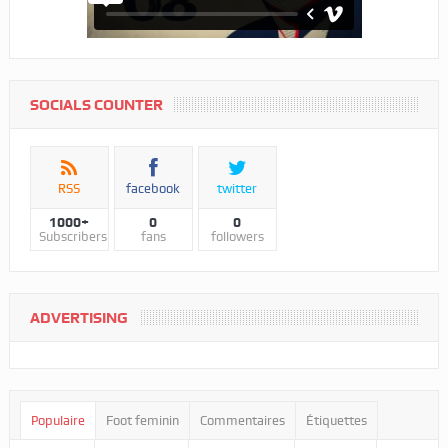
SOCIALS COUNTER
RSS
facebook
twitter
1000+
0
0
Subscribers
fans
followers
ADVERTISING
Populaire
Foot feminin
Commentaires
Étiquettes