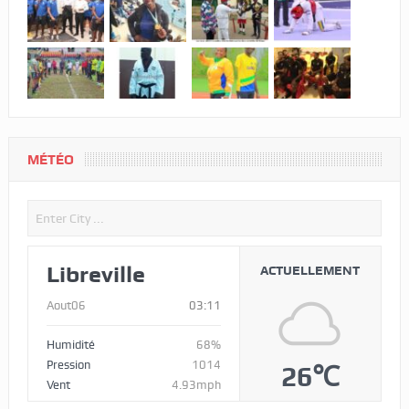
MÉTÉO
Libreville
ACTUELLEMENT
Aout06
03:11
Humidité
68%
Pression
1014
26℃
Vent
4.93mph