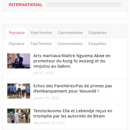
INTERNATIONAL
Populaire
Foot feminin
Commentaires
Étiquettes
Populaire
Foot feminin
Commentaires
Étiquettes
Arts martiaux/Maître Nguema Akwe en
promoteur du kung fu wutang et du
ninjutsu au Gabon.
juin 01, 2022
Echos des Panthères/Pas de primes pas
d’embarquement pour Yaoundé !
janvier 05, 2022
Tennis/Avomo Ella et Lebendje reçus en
triomphe par les autorités de Bitam
décembre 25, 2020