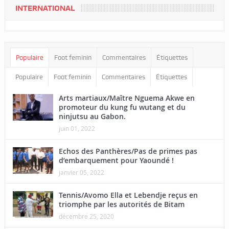
INTERNATIONAL
Populaire
Foot feminin
Commentaires
Étiquettes
Populaire
Foot feminin
Commentaires
Étiquettes
Arts martiaux/Maître Nguema Akwe en
promoteur du kung fu wutang et du
ninjutsu au Gabon.
juin 01, 2022
Echos des Panthères/Pas de primes pas
d’embarquement pour Yaoundé !
janvier 05, 2022
Tennis/Avomo Ella et Lebendje reçus en
triomphe par les autorités de Bitam
décembre 25, 2020