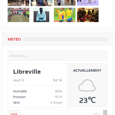
MÉTÉO
Libreville
ACTUELLEMENT
Aout10
04:16
Humidité
86%
Pression
1014
23℃
Vent
4.4mph
MAR