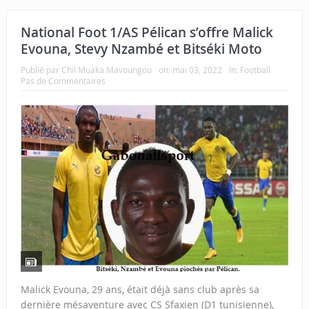
National Foot 1/AS Pélican s’offre Malick
Evouna, Stevy Nzambé et Bitséki Moto
Publié par
Chil Muaka Mavoungou
on:
mai 03, 2022
In:
Football
Pas de Commentaires
Malick Evouna, 29 ans, était déjà sans club après sa
dernière mésaventure avec CS Sfaxien (D1 tunisienne),