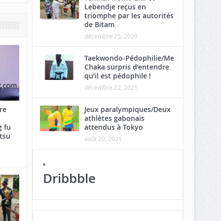
Lebendje reçus en
triomphe par les autorités
de Bitam
décembre 25, 2020
Taekwondo-Pédophilie/Me
Chaka surpris d’entendre
qu’il est pédophile !
décembre 22, 2021
Jeux paralympiques/Deux
re
athlètes gabonais
attendus à Tokyo
 fu
tsu
août 20, 2021
Dribbble