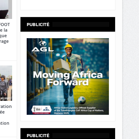
AFOOT
PUBLICITÉ
e la
que
rage
ration
cée
ation
PUBLICITÉ