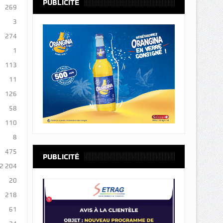
PUBLICITÉ
269
3
274
1
113
11
126
58
110
8
475
PUBLICITÉ
2 204
20
218
61