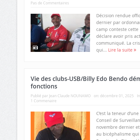
Pas de Commentaires
Décision rendue offic
dernier par ordonnan
camp conteste cette d
déclare avoir pris ac
communiqué. La cris
qui...
Lire la suite
Vie des clubs-USB/Billy Edo Bendo dém
fonctions
Publié par
Jean Claude NOUNAMO
on:
décembre 01, 2025
I
1 Commenaire
C’est la teneur d’un
Conseil de Surveilla
novembre dernier et 
au bicéphalisme qui e