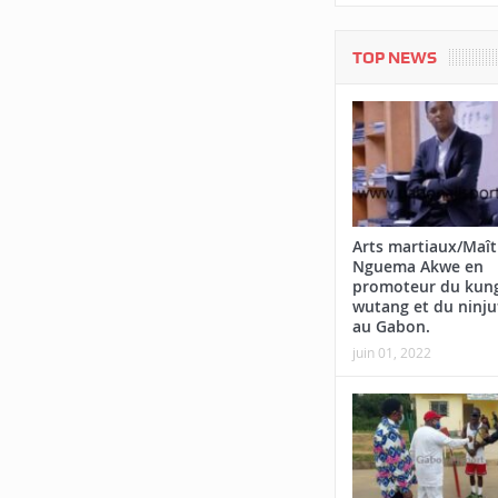
TOP NEWS
Arts martiaux/Maît
Nguema Akwe en
promoteur du kung
wutang et du ninju
au Gabon.
juin 01, 2022