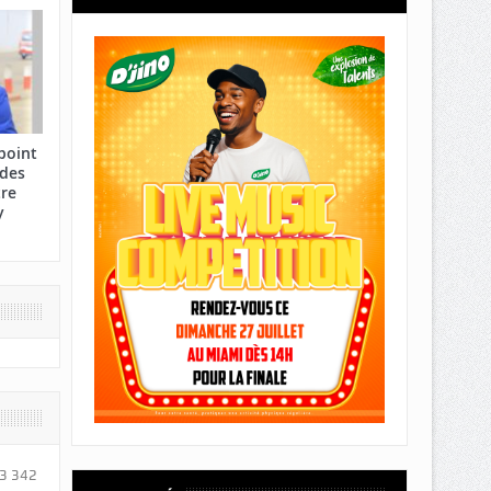
point
 des
tre
y
3 342