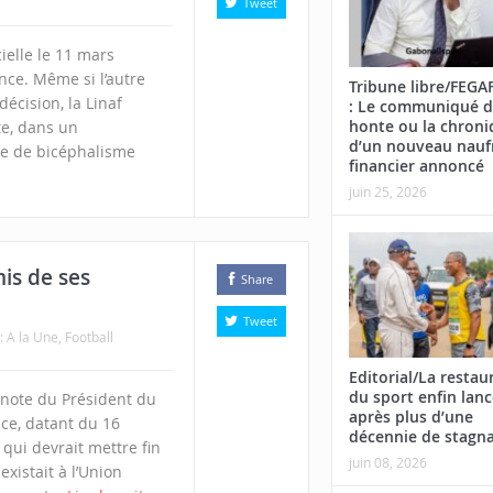
Tweet
ielle le 11 mars
ce. Même si l’autre
Tribune libre/FEG
écision, la Linaf
: Le communiqué d
honte ou la chroni
te, dans un
d’un nouveau nauf
e de bicéphalisme
financier annoncé
juin 25, 2026
is de ses
Share
Tweet
n:
A la Une
,
Football
Editorial/La restau
du sport enfin lan
e note du Président du
après plus d’une
nce, datant du 16
décennie de stagn
qui devrait mettre fin
juin 08, 2026
xistait à l’Union