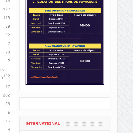
24
127
113
69
22
7
28
2
ts
122
40
27
202
68
6
16
INTERNATIONAL
4