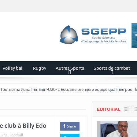
Volley ball
Rugby
Autres Sports
Sports de combat
al féminin-U20/L’Estuaire première équipe qualifiée pour les demi-finales
EDITORIAL
e club à Billy Edo
Share
a Une
,
Football