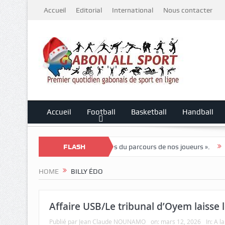
Accueil
Editorial
International
Nous contacter
Accueil
Football
Basketball
Handball
 : « Nous sommes fiers du parcours de nos joueurs ».
FLASH
Tournoi nation
HOME
BILLY ÉDO
Affaire USB/Le tribunal d’Oyem laisse l
Publié par
Jean Claude NOUNAMO
on:
mars 12, 2026
In:
A l