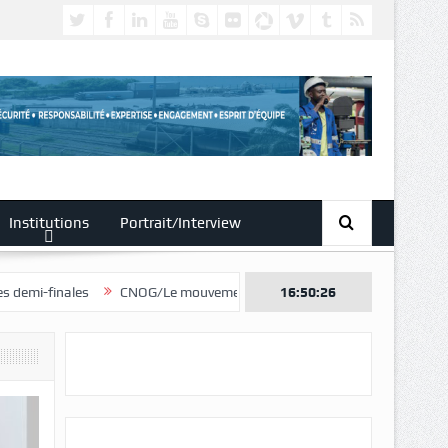
Institutions
Portrait/Interview
CNOG/Le mouvement sportif s’engage dans le don du sang
16:50:27