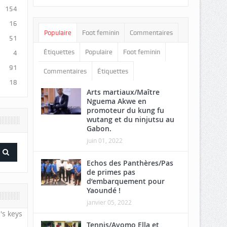
154
16
Populaire
Foot feminin
Commentaires
51
Étiquettes
Populaire
Foot feminin
4
91
Commentaires
Étiquettes
18
Arts martiaux/Maître
Nguema Akwe en
promoteur du kung fu
wutang et du ninjutsu au
Gabon.
juin 01, 2022
Echos des Panthères/Pas
de primes pas
d’embarquement pour
Yaoundé !
janvier 05, 2022
's keys
Tennis/Avomo Ella et