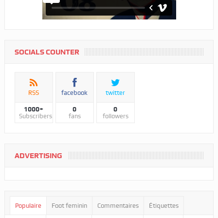
SOCIALS COUNTER
RSS
facebook
twitter
1000+
0
0
Subscribers
fans
followers
ADVERTISING
Populaire
Foot feminin
Commentaires
Étiquettes