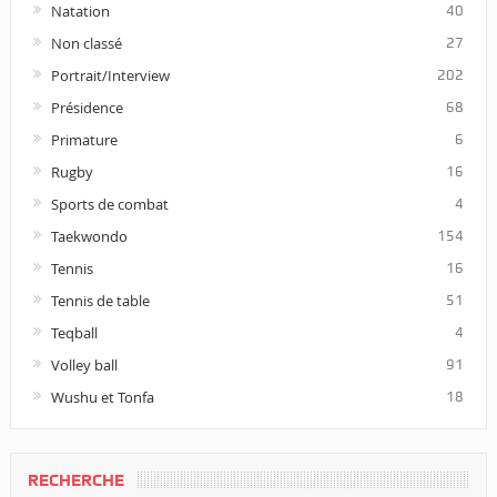
Natation
40
Non classé
27
Portrait/Interview
202
Présidence
68
Primature
6
Rugby
16
Sports de combat
4
Taekwondo
154
Tennis
16
Tennis de table
51
Teqball
4
Volley ball
91
Wushu et Tonfa
18
RECHERCHE