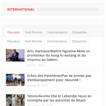
INTERNATIONAL
Populaire
Foot feminin
Commentaires
Étiquettes
Populaire
Foot feminin
Commentaires
Étiquettes
Arts martiaux/Maître Nguema Akwe en
promoteur du kung fu wutang et du
ninjutsu au Gabon.
juin 01, 2022
Echos des Panthères/Pas de primes pas
d’embarquement pour Yaoundé !
janvier 05, 2022
Tennis/Avomo Ella et Lebendje reçus en
triomphe par les autorités de Bitam
décembre 25, 2020