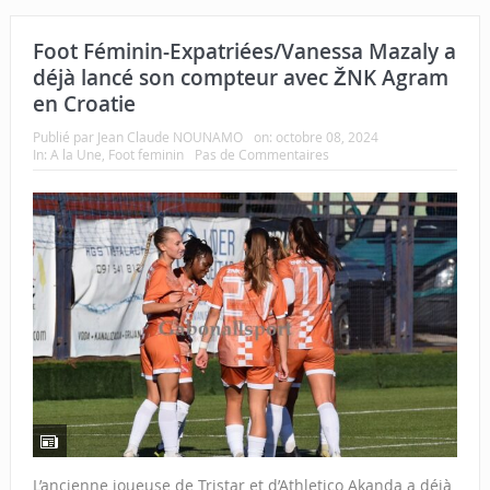
Foot Féminin-Expatriées/Vanessa Mazaly a
déjà lancé son compteur avec ŽNK Agram
en Croatie
Publié par
Jean Claude NOUNAMO
on:
octobre 08, 2024
In:
A la Une
,
Foot feminin
Pas de Commentaires
L’ancienne joueuse de Tristar et d’Athletico Akanda a déjà