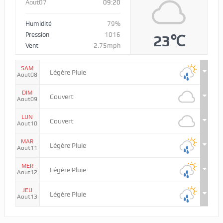
Aout07
09:20
Humidité
79%
Pression
1016
23℃
Vent
2.75mph
SAM
Légère Pluie
Aout08
DIM
Couvert
Aout09
LUN
Couvert
Aout10
MAR
Légère Pluie
Aout11
MER
Légère Pluie
Aout12
JEU
Légère Pluie
Aout13