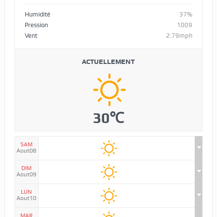
Humidité
37%
Pression
1009
Vent
2.79mph
ACTUELLEMENT
30℃
SAM
Aout08
DIM
Aout09
LUN
Aout10
MAR