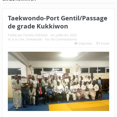
Taekwondo-Port Gentil/Passage
de grade Kukkiwon
Publié par
Paméla OVENGA
on:
juillet 04, 2023
In:
A la Une
,
Taekwondo
Pas de Commentaires
Imprimer
Email