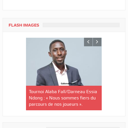
FLASH IMAGES
nin-U20/Le
Tournoi Alaba Fall/Darneau Essia
Tournoi nat
stuaire en
Ndong : « Nous sommes fiers du
U20/L’Estu
parcours de nos joueurs ».
qualifiée p