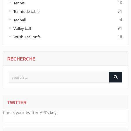
Tennis
16
Tennis de table
51
Teqball
4
Volley ball
91
Wushu et Tonfa
18
RECHERCHE
TWITTER
Check your twitter API's keys