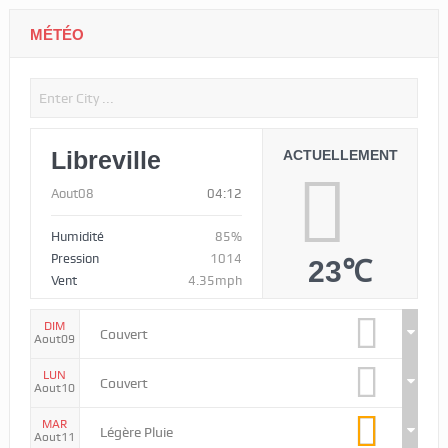
MÉTÉO
Libreville
ACTUELLEMENT
Aout08
04:12
Humidité
85%
Pression
1014
23℃
Vent
4.35mph
DIM
Couvert
Aout09
LUN
Couvert
Aout10
MAR
Légère Pluie
Aout11