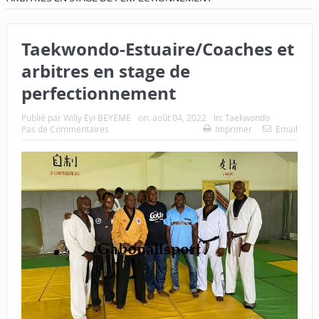
Taekwondo-Estuaire/Coaches et
arbitres en stage de
perfectionnement
Publié par
Willy Eyi BEYEME
on:
août 04, 2022
In:
Taekwondo
Pas de Commentaires
Imprimer
Email