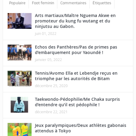
Populaire
Foot feminin
Commentaires
Étiquettes
Arts martiaux/Maître Nguema Akwe en
promoteur du kung fu wutang et du
ninjutsu au Gabon.
juin 01, 2022
Echos des Panthères/Pas de primes pas
d’embarquement pour Yaoundé !
janvier 05, 2022
Tennis/Avomo Ella et Lebendje reçus en
triomphe par les autorités de Bitam
décembre 25, 2020
Taekwondo-Pédophilie/Me Chaka surpris
d’entendre qu’il est pédophile !
décembre 22, 2021
Jeux paralympiques/Deux athlètes gabonais
attendus à Tokyo