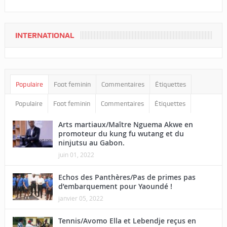
INTERNATIONAL
Populaire
Foot feminin
Commentaires
Étiquettes
Populaire
Foot feminin
Commentaires
Étiquettes
Arts martiaux/Maître Nguema Akwe en
promoteur du kung fu wutang et du
ninjutsu au Gabon.
juin 01, 2022
Echos des Panthères/Pas de primes pas
d’embarquement pour Yaoundé !
janvier 05, 2022
Tennis/Avomo Ella et Lebendje reçus en