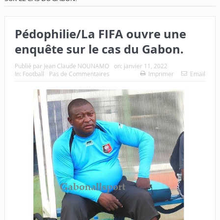
Pédophilie/La FIFA ouvre une
enquête sur le cas du Gabon.
Publié par
Jean Claude NOUNAMO
on:
janvier 11, 2022
In:
Football
Pas de Commentaires
Imprimer
Email