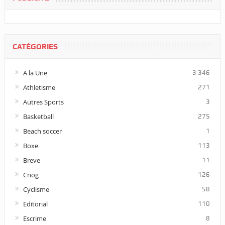
CATÉGORIES
A la Une
3 346
Athletisme
271
Autres Sports
3
Basketball
275
Beach soccer
1
Boxe
113
Breve
11
Cnog
126
Cyclisme
58
Editorial
110
Escrime
8