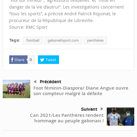
“viol sur mineur”, “agressions sexuelles” et “mise en
danger de la vie d’autrui”. Les investigations concernent
“tous les sports”, a précisé André Patrick Roponat, le
procureur de la République de Libreville.
Source: RMC Sport
Tags:
football
gabonallsport.com
panthères
Share
Tweet
0
Précédent
Foot féminin-Diaspora/ Diane Angue ouvre
son compteur malgré la défaite
Suivant
Can 2021/Les Panthères rendent
hommage au peuple gabonais !