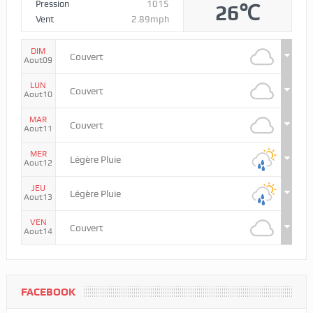
Pression
1015
26℃
Vent
2.89mph
DIM
Couvert
Aout09
LUN
Couvert
Aout10
MAR
Couvert
Aout11
MER
Légère Pluie
Aout12
JEU
Légère Pluie
Aout13
VEN
Couvert
Aout14
FACEBOOK