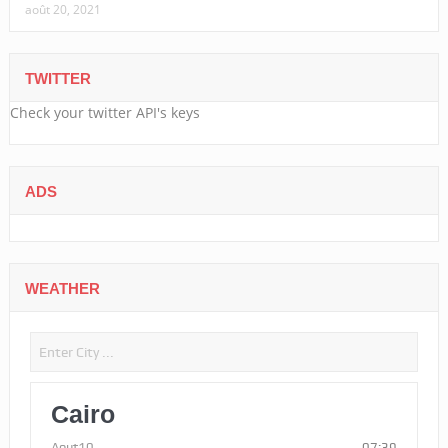
août 20, 2021
TWITTER
Check your twitter API's keys
ADS
WEATHER
Cairo
Aout10
07:39