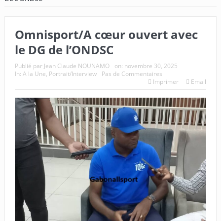
Omnisport/A cœur ouvert avec
le DG de l’ONDSC
Publié par
Jean Claude NOUNAMO
on:
novembre 30, 2025
In:
A la Une
,
Portrait/Interview
Pas de Commentaires
Imprimer
Email