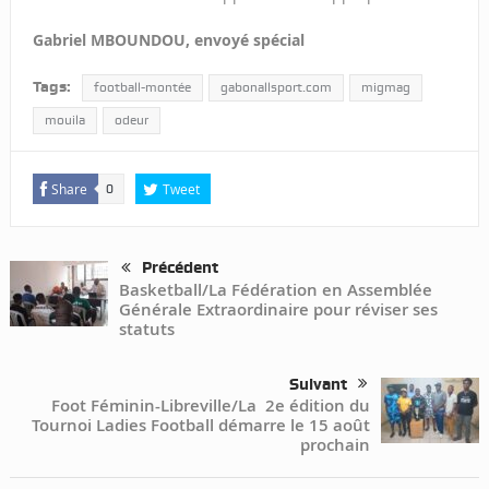
Gabriel MBOUNDOU, envoyé spécial
Tags:
football-montée
gabonallsport.com
migmag
mouila
odeur
Share
Tweet
0
Précédent
Basketball/La Fédération en Assemblée
Générale Extraordinaire pour réviser ses
statuts
Suivant
Foot Féminin-Libreville/La 2e édition du
Tournoi Ladies Football démarre le 15 août
prochain