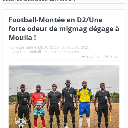
Football-Montée en D2/Une
forte odeur de migmag dégage à
Mouila !
Publié par
Gabriel MBOUNDOU
on:
août 10, 2025
In:
A la Une
,
Football
Pas de Commentaires
Imprimer
Email