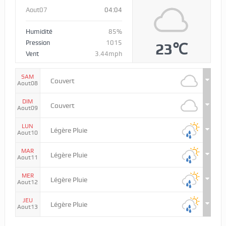
Aout07
04:04
Humidité
85%
Pression
1015
23℃
Vent
3.44mph
SAM
Couvert
Aout08
DIM
Couvert
Aout09
LUN
Légère Pluie
Aout10
MAR
Légère Pluie
Aout11
MER
Légère Pluie
Aout12
JEU
Légère Pluie
Aout13