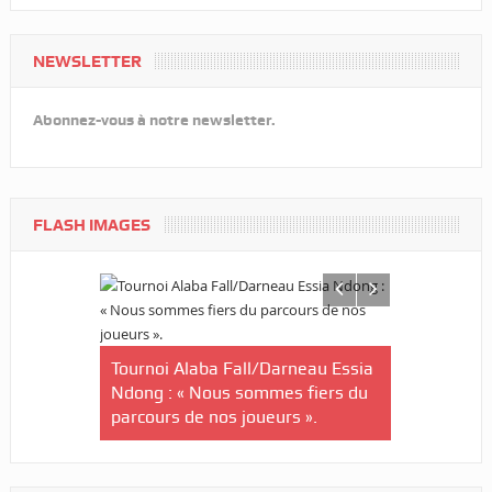
NEWSLETTER
Abonnez-vous à notre newsletter.
FLASH IMAGES
nin-U20/Le
stuaire en
Tournoi Alaba Fall/Darneau Essia
Tournoi nat
Ndong : « Nous sommes fiers du
U20/L’Estu
parcours de nos joueurs ».
qualifiée p