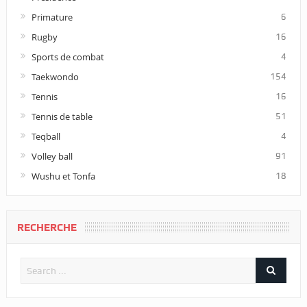
Primature
6
Rugby
16
Sports de combat
4
Taekwondo
154
Tennis
16
Tennis de table
51
Teqball
4
Volley ball
91
Wushu et Tonfa
18
RECHERCHE