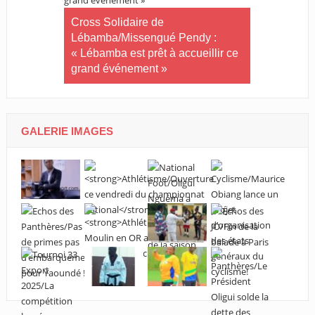
Tournoi nat
té plus
Cross Solidaire de
Woleu-Ntem 
 !
Lébamba/Missengué Pendy :
demi-finale
« Lébamba est prêt à accueillir ce
grand événement »
GALERIE IMAGES