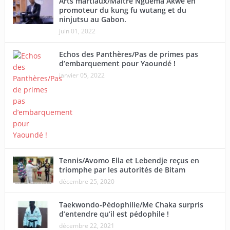
Arts martiaux/Maître Nguema Akwe en
promoteur du kung fu wutang et du
ninjutsu au Gabon.
juin 01, 2022
Echos des Panthères/Pas de primes pas
d’embarquement pour Yaoundé !
janvier 05, 2022
Tennis/Avomo Ella et Lebendje reçus en
triomphe par les autorités de Bitam
décembre 25, 2020
Taekwondo-Pédophilie/Me Chaka surpris
d’entendre qu’il est pédophile !
décembre 22, 2021