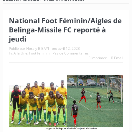
National Foot Féminin/Aigles de
Belinga-Missile FC reporté à
jeudi
Publié par
Noraly BIBAYI
on:
avril 12, 2023
In:
A la Une
,
Foot feminin
Pas de Commentaires
Imprimer
Email