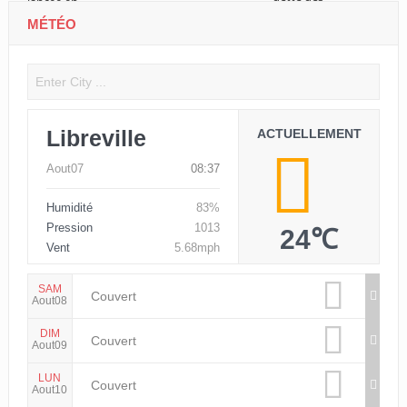
MÉTÉO
Libreville
ACTUELLEMENT
Aout07
08:37
Humidité
83%
Pression
1013
24℃
Vent
5.68mph
SAM
Couvert
Aout08
DIM
Couvert
Aout09
LUN
Couvert
Aout10