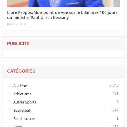
Libre Propos/Mon point de vue sur le bilan des 100 jours
du ministre Paul-Ulrich Kessany
juin 07, 2026
PUBLICITÉ
CATÉGORIES
A la Une
3 345
Athletisme
271
Autres Sports
3
Basketball
274
Beach soccer
1
Boxe
113