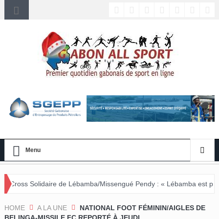
Menu
re de Lébamba/Missengué Pendy : « Lébamba est prêt à accueillir ce 
HOME
A LA UNE
NATIONAL FOOT FÉMININ/AIGLES DE
BELINGA-MISSILE FC REPORTÉ À JEUDI