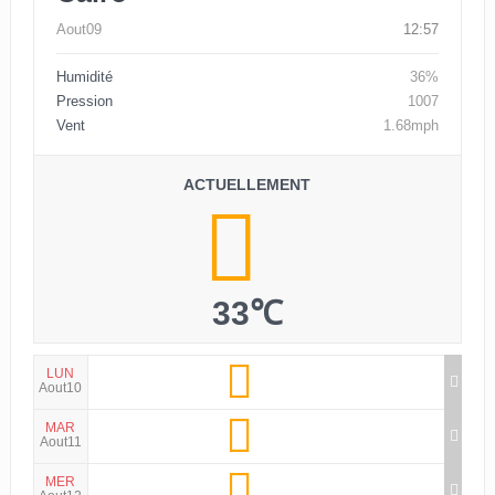
Aout09
12:57
Humidité
36%
Pression
1007
Vent
1.68mph
ACTUELLEMENT
33℃
LUN
Aout10
MAR
Aout11
MER