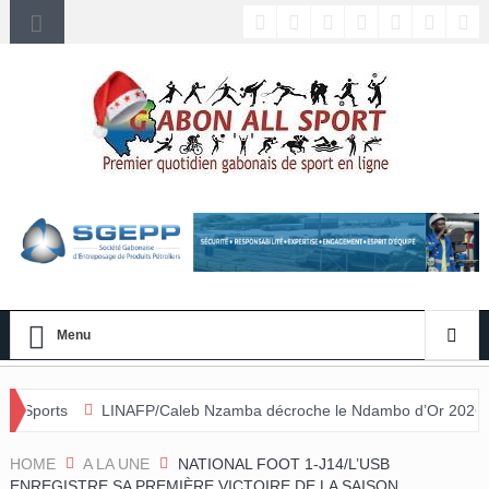
Menu
P/Caleb Nzamba décroche le Ndambo d’Or 2026 et Alain Djissikadié co
e
HOME
A LA UNE
NATIONAL FOOT 1-J14/L’USB
ENREGISTRE SA PREMIÈRE VICTOIRE DE LA SAISON