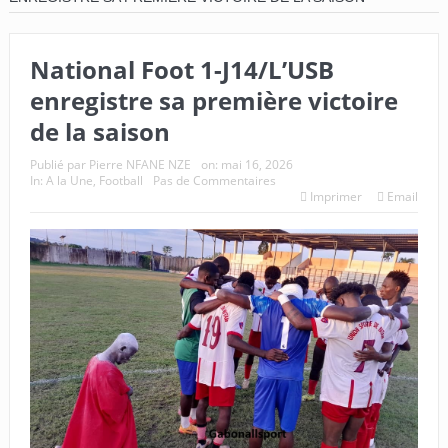
National Foot 1-J14/L’USB
enregistre sa première victoire
de la saison
Publié par
Pierre NFANE NZE
on:
mai 16, 2026
In:
A la Une
,
Football
Pas de Commentaires
Imprimer
Email