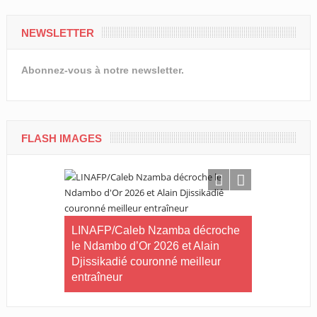
NEWSLETTER
Abonnez-vous à notre newsletter.
FLASH IMAGES
ilan à mi-
tives du
LINAFP/Caleb Nzamba décroche
Judo-Port-G
le Ndambo d’Or 2026 et Alain
Tournoi int
Djissikadié couronné meilleur
ville de Po
entraîneur