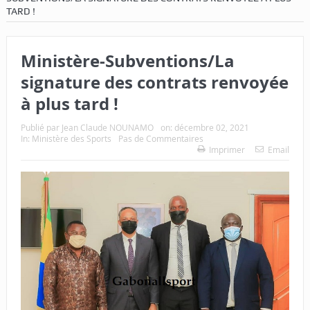
TARD !
Ministère-Subventions/La
signature des contrats renvoyée
à plus tard !
Publié par
Jean Claude NOUNAMO
on:
décembre 02, 2021
In:
Ministère des Sports
Pas de Commentaires
Imprimer
Email