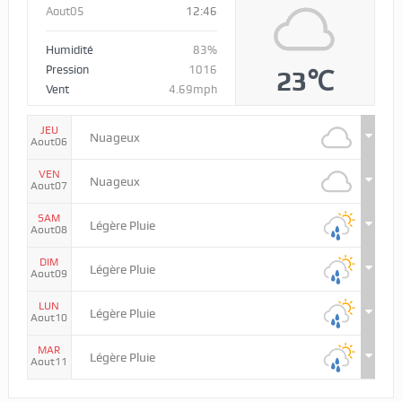
Aout05
12:46
Humidité
83%
Pression
1016
23℃
Vent
4.69mph
JEU
Nuageux
Aout06
VEN
Nuageux
Aout07
SAM
Légère Pluie
Aout08
DIM
Légère Pluie
Aout09
LUN
Légère Pluie
Aout10
MAR
Légère Pluie
Aout11