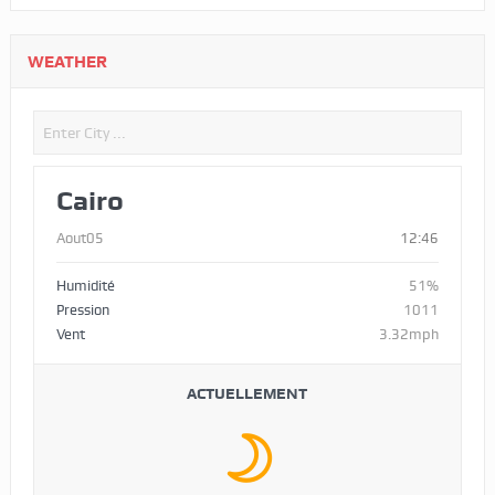
WEATHER
Cairo
Aout05
12:46
Humidité
51%
Pression
1011
Vent
3.32mph
ACTUELLEMENT