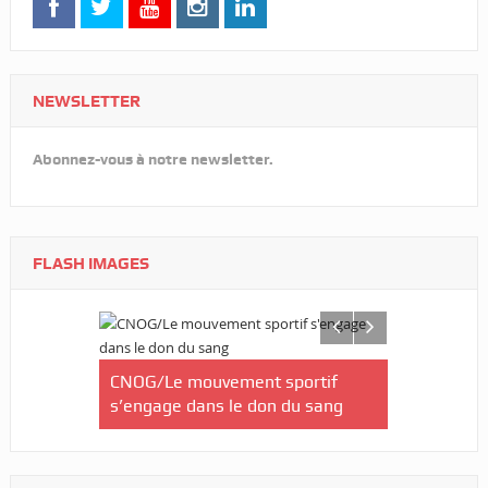
NEWSLETTER
Abonnez-vous à notre newsletter.
FLASH IMAGES
CNOG/Le mouvement sportif
Afrobasket
in-
s’engage dans le don du sang
Gabon rate
re équipe
sortie fac
-finales