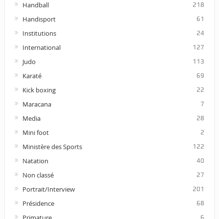
Handball
218
Handisport
61
Institutions
24
International
127
Judo
113
Karaté
69
Kick boxing
22
Maracana
7
Media
28
Mini foot
2
Ministère des Sports
122
Natation
40
Non classé
27
Portrait/Interview
201
Présidence
68
Primature
6