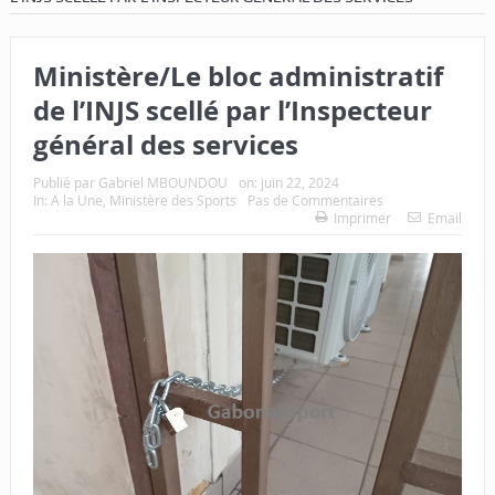
Ministère/Le bloc administratif
de l’INJS scellé par l’Inspecteur
général des services
Publié par
Gabriel MBOUNDOU
on:
juin 22, 2024
In:
A la Une
,
Ministère des Sports
Pas de Commentaires
Imprimer
Email