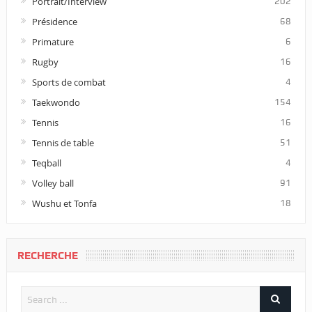
Portrait/Interview
202
Présidence
68
Primature
6
Rugby
16
Sports de combat
4
Taekwondo
154
Tennis
16
Tennis de table
51
Teqball
4
Volley ball
91
Wushu et Tonfa
18
RECHERCHE