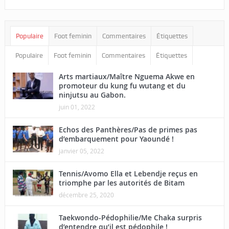
Populaire
Foot feminin
Commentaires
Étiquettes
Populaire
Foot feminin
Commentaires
Étiquettes
Arts martiaux/Maître Nguema Akwe en
promoteur du kung fu wutang et du
ninjutsu au Gabon.
juin 01, 2022
Echos des Panthères/Pas de primes pas
d’embarquement pour Yaoundé !
janvier 05, 2022
Tennis/Avomo Ella et Lebendje reçus en
triomphe par les autorités de Bitam
décembre 25, 2020
Taekwondo-Pédophilie/Me Chaka surpris
d’entendre qu’il est pédophile !