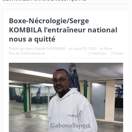
Boxe-Nécrologie/Serge
KOMBILA l’entraîneur national
nous a quitté
Publié par
Jean Claude NOUNAMO
on:
août 03, 2022
In:
Boxe
Pas de Commentaires
Imprimer
Email