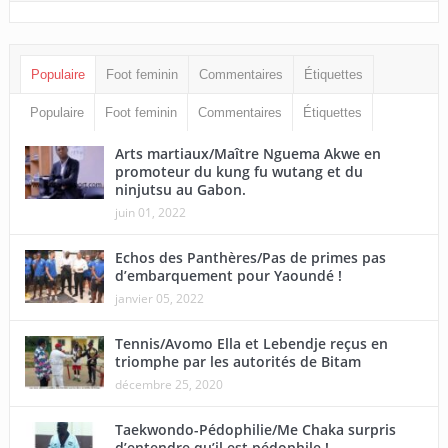
Populaire
Foot feminin
Commentaires
Étiquettes
Populaire
Foot feminin
Commentaires
Étiquettes
Arts martiaux/Maître Nguema Akwe en
promoteur du kung fu wutang et du
ninjutsu au Gabon.
juin 01, 2022
Echos des Panthères/Pas de primes pas
d’embarquement pour Yaoundé !
janvier 05, 2022
Tennis/Avomo Ella et Lebendje reçus en
triomphe par les autorités de Bitam
décembre 25, 2020
Taekwondo-Pédophilie/Me Chaka surpris
d’entendre qu’il est pédophile !