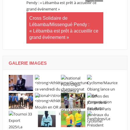
Tournoi nat
té plus
Cross Solidaire de
Woleu-Ntem 
 !
Lébamba/Missengué Pendy :
demi-finale
« Lébamba est prêt à accueillir ce
grand événement »
GALERIE IMAGES