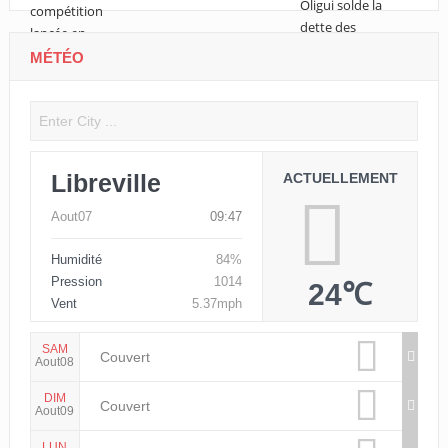
MÉTÉO
Libreville
ACTUELLEMENT
Aout07
09:47
Humidité
84%
Pression
1014
24℃
Vent
5.37mph
SAM
Couvert
Aout08
DIM
Couvert
Aout09
LUN