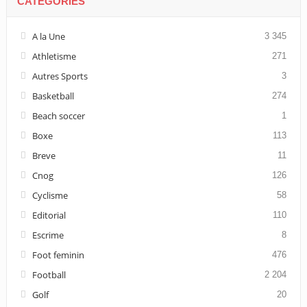
CATÉGORIES
A la Une
3 345
Athletisme
271
Autres Sports
3
Basketball
274
Beach soccer
1
Boxe
113
Breve
11
Cnog
126
Cyclisme
58
Editorial
110
Escrime
8
Foot feminin
476
Football
2 204
Golf
20