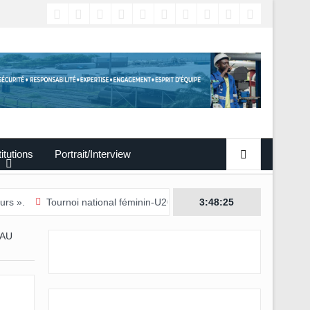
titutions
Portrait/Interview
Tournoi national féminin-U20/L’Estuaire première équipe qualifiée pour 
3:48:26
EAU