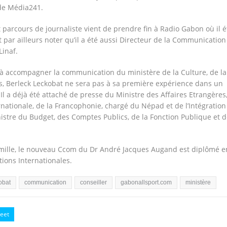
de Média241.
nt parcours de journaliste vient de prendre fin à Radio Gabon où il é
ut par ailleurs noter qu’il a été aussi Directeur de la Communication
Linaf.
à accompagner la communication du ministère de la Culture, de la
s, Berleck Leckobat ne sera pas à sa première expérience dans un
 Il a déjà été attaché de presse du Ministre des Affaires Etrangères
rnationale, de la Francophonie, chargé du Népad et de l’Intégration
istre du Budget, des Comptes Publics, de la Fonction Publique et d
amille, le nouveau Ccom du Dr André Jacques Augand est diplômé e
tions Internationales.
obat
communication
conseiller
gabonallsport.com
ministère
eet