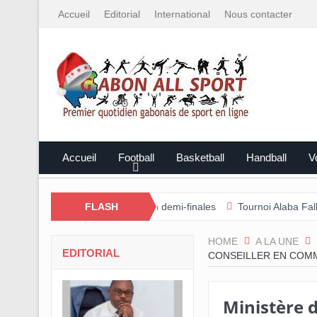
Accueil
Editorial
International
Nous contacter
Accueil
Football
Basketball
Handball
Vo
tem rejoint l’Estuaire en demi-finales
FLASH
Tournoi Alaba Fall/Darneau 
HOME
A LA UNE
EDITORIAL
CONSEILLER EN COM
Ministère 