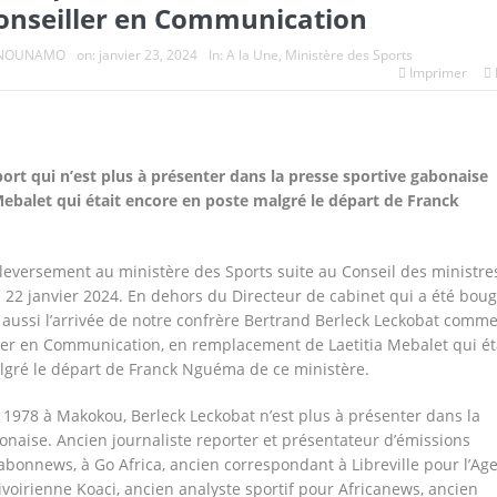
nseiller en Communication
e NOUNAMO
on:
janvier 23, 2024
In:
A la Une
,
Ministère des Sports
Imprimer
port qui n’est plus à présenter dans la presse sportive gabonaise
ebalet qui était encore en poste malgré le départ de Franck
uleversement au ministère des Sports suite au Conseil des ministre
i 22 janvier 2024. En dehors du Directeur de cabinet qui a été boug
 aussi l’arrivée de notre confrère Bertrand Berleck Leckobat comm
ler en Communication, en remplacement de Laetitia Mebalet qui ét
lgré le départ de Franck Nguéma de ce ministère.
1978 à Makokou, Berleck Leckobat n’est plus à présenter dans la
onaise. Ancien journaliste reporter et présentateur d’émissions
Gabonnews, à Go Africa, ancien correspondant à Libreville pour l’Ag
oirienne Koaci, ancien analyste sportif pour Africanews, ancien