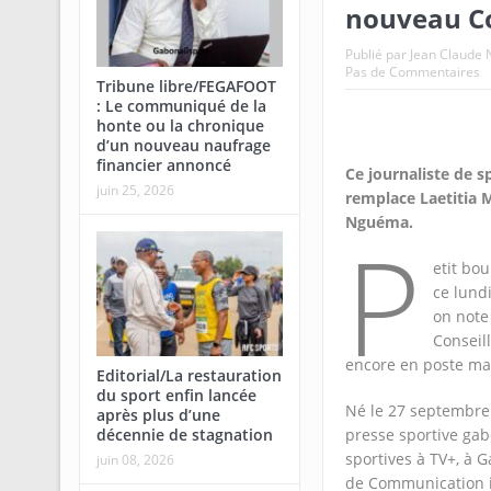
nouveau Co
Publié par
Jean Claud
Pas de Commentaires
Tribune libre/FEGAFOOT
: Le communiqué de la
honte ou la chronique
d’un nouveau naufrage
financier annoncé
Ce journaliste de s
juin 25, 2026
remplace Laetitia M
Nguéma.
P
etit bo
ce lund
on note
Conseil
encore en poste ma
Editorial/La restauration
du sport enfin lancée
Né le 27 septembre 
après plus d’une
décennie de stagnation
presse sportive gab
sportives à TV+, à 
juin 08, 2026
de Communication iv