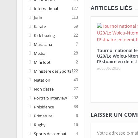
ARTICLES LIÉS
International
127
Judo
113
Karaté
69
Kick boxing
22
Maracana
7
Tournoi national f
Media
28
U20/Le Woleu-Ntem
l’Estuaire en demi-f
Mini foot
2
août 06, 2026
Ministère des Sports
122
Natation
40
Non classé
27
Portrait/Interview
202
Présidence
68
LAISSER UN CO
Primature
6
Rugby
16
Votre adresse e-mai
Sports de combat
4