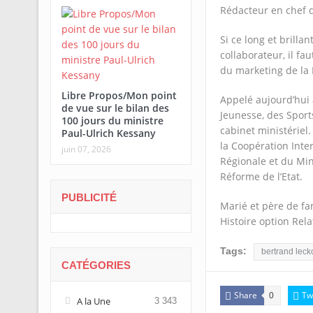
Rédacteur en chef 
Si ce long et brilla
collaborateur, il fa
du marketing de la 
Libre Propos/Mon point
Appelé aujourd’hui 
de vue sur le bilan des
Jeunesse, des Sport
100 jours du ministre
cabinet ministériel.
Paul-Ulrich Kessany
la Coopération Inte
juin 07, 2026
Régionale et du Min
Réforme de l’Etat.
PUBLICITÉ
Marié et père de f
Histoire option Rela
Tags:
bertrand leck
CATÉGORIES
Share
Tw
0
A la Une
3 343