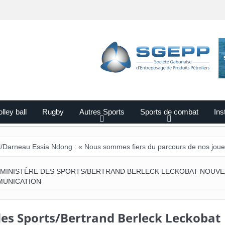
lley ball
Rugby
Autres Sports
Sports de combat
Ins
Essia Ndong : « Nous sommes fiers du parcours de nos joueurs ».
MINISTÈRE DES SPORTS/BERTRAND BERLECK LECKOBAT NOUV
MUNICATION
des Sports/Bertrand Berleck Leckobat