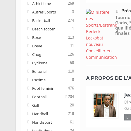
Athletisme
269
Préc
Autres Sports
3
Tournoi
Basketball
274
Gadis, 
qualifi
Beach soccer
1
finales
Boxe
113
Breve
11
Cnog
126
Cyclisme
58
Editorial
110
A PROPOS DE L'
Escrime
8
Foot feminin
476
Je
Football
2 204
Dir
Golf
20
Gab
Handball
218
Handisport
61
Institutions
24