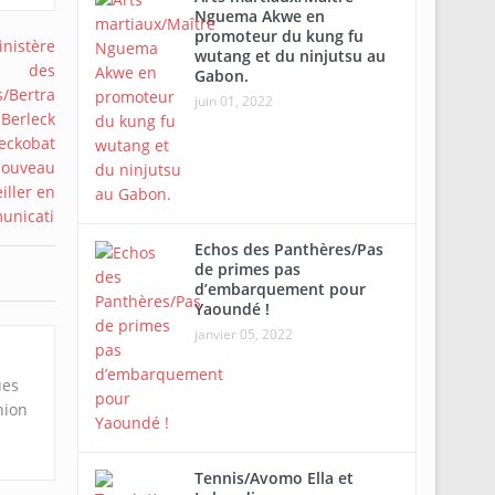
Nguema Akwe en
promoteur du kung fu
wutang et du ninjutsu au
Gabon.
juin 01, 2022
Echos des Panthères/Pas
de primes pas
d’embarquement pour
Yaoundé !
janvier 05, 2022
ues
nion
Tennis/Avomo Ella et