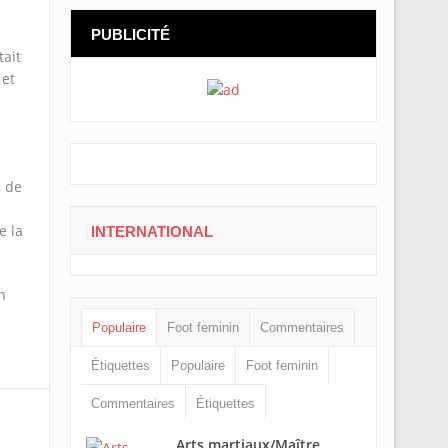
PUBLICITÉ
tait
 et
, de
e la
INTERNATIONAL
n
Populaire
Foot feminin
Commentaires
Étiquettes
Populaire
Foot feminin
Commentaires
Étiquettes
Arts martiaux/Maître