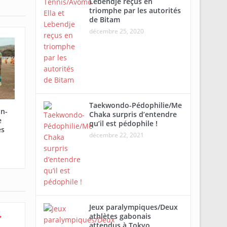
Lebendje reçus en
triomphe par les autorités
de Bitam
décembre 25, 2020
Taekwondo-Pédophilie/Me
in-
Chaka surpris d’entendre
e
qu’il est pédophile !
es
décembre 22, 2021
Jeux paralympiques/Deux
athlètes gabonais
*
attendus à Tokyo