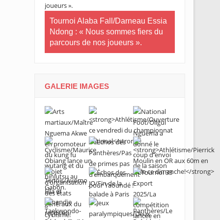
in-U20/Le
stuaire en
Tournoi Alaba Fall/Darneau Essia
Tournoi nat
Ndong : « Nous sommes fiers du
U20/L’Estua
parcours de nos joueurs ».
qualifiée po
GALERIE IMAGES