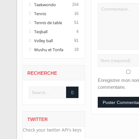
Taekwondo
154
Tennis
16
Tennis de table
51
Teqball
4
Volley ball
91
Wushu et Tonfa
18
RECHERCHE
Enregistrer mon nom
commentaire.
TWITTER
Check your twitter API's keys