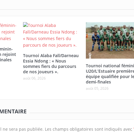
éminin-
 rejoint
Tournoi Alaba Fall/Darneau
inales
Essia Ndong : « Nous
Tournoi national fémin
sommes fiers du parcours
U20/L’Estuaire premièr
de nos joueurs ».
équipe qualifiée pour l
août 06, 2026
demi-finales
août 05, 2026
MMENTAIRE
l ne sera pas publiée.
Les champs obligatoires sont indiqués avec