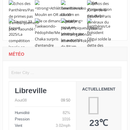
MÉTÉO
Libreville
ACTUELLEMENT
Aout08
09:50
Humidité
82%
Pression
1016
23℃
Vent
3.02mph