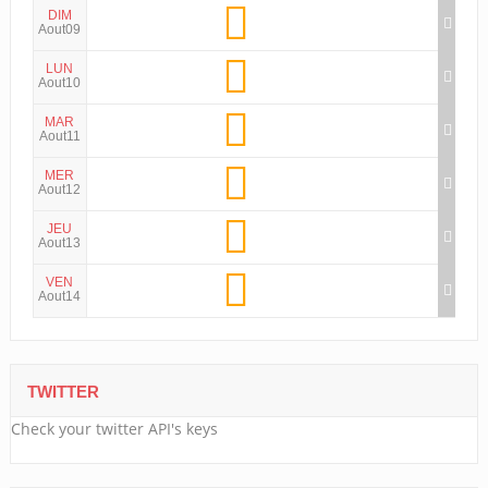
DIM
Aout09
LUN
Aout10
MAR
Aout11
MER
Aout12
JEU
Aout13
VEN
Aout14
TWITTER
Check your twitter API's keys