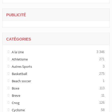
PUBLICITÉ
CATÉGORIES
A la Une
3 346
Athletisme
271
Autres Sports
3
Basketball
275
Beach soccer
1
Boxe
113
Breve
11
Cnog
126
Cyclisme
58