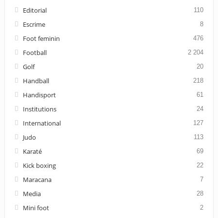
Editorial
110
Escrime
8
Foot feminin
476
Football
2 204
Golf
20
Handball
218
Handisport
61
Institutions
24
International
127
Judo
113
Karaté
69
Kick boxing
22
Maracana
7
Media
28
Mini foot
2