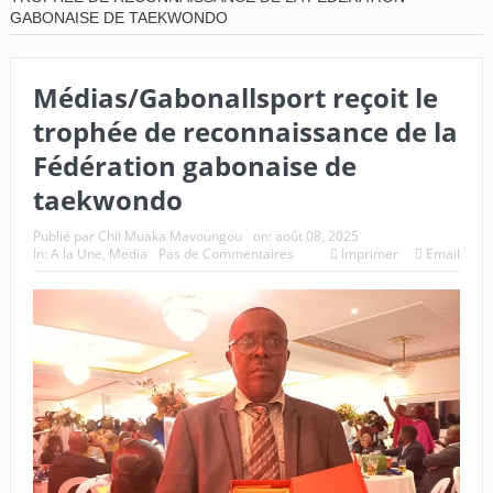
GABONAISE DE TAEKWONDO
Médias/Gabonallsport reçoit le
trophée de reconnaissance de la
Fédération gabonaise de
taekwondo
Publié par
Chil Muaka Mavoungou
on:
août 08, 2025
In:
A la Une
,
Media
Pas de Commentaires
Imprimer
Email