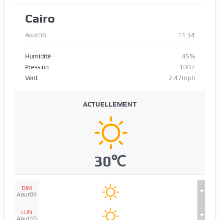
Cairo
Aout08
11:34
Humidité
45%
Pression
1007
Vent
2.47mph
ACTUELLEMENT
30℃
DIM
Aout09
LUN
Aout10