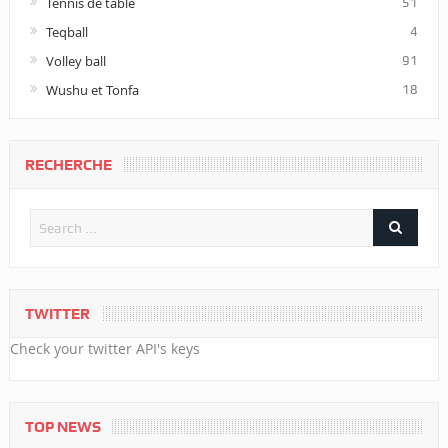
Tennis de table
51
Teqball
4
Volley ball
91
Wushu et Tonfa
18
RECHERCHE
TWITTER
Check your twitter API's keys
TOP NEWS