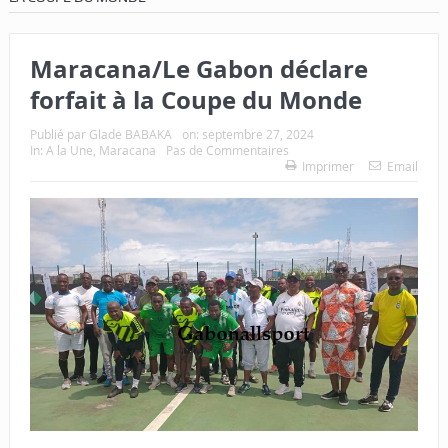
Maracana/Le Gabon déclare
forfait à la Coupe du Monde
Publié par
Glade BABAKA
on:
septembre 27, 2024
In:
A la Une
,
Maracana
Pas de Commentaires
Imprimer
Email