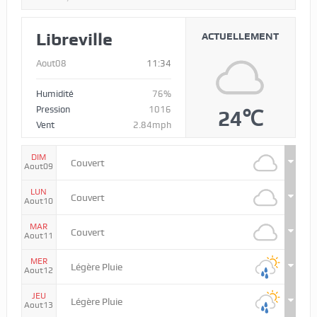
Libreville
ACTUELLEMENT
Aout08
11:34
Humidité
76%
Pression
1016
24℃
Vent
2.84mph
DIM
Couvert
Aout09
LUN
Couvert
Aout10
MAR
Couvert
Aout11
MER
Légère Pluie
Aout12
JEU
Légère Pluie
Aout13