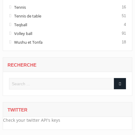
Tennis
16
Tennis de table
51
Teqball
4
Volley ball
91
Wushu et Tonfa
18
RECHERCHE
TWITTER
Check your twitter API's keys