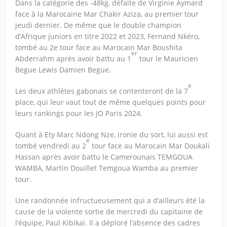
Dans la catégorie des -48kg, défaite de Virginie Aymard
face à la Marocaine Mar Chakir Aziza, au premier tour
jeudi dernier. De même que le double champion
d’Afrique juniors en titre 2022 et 2023, Fernand Nkéro,
tombé au 2e tour face au Marocain Mar Boushita
er
Abderrahm après avoir battu au 1
tour le Mauricien
Begue Lewis Damien Begue.
e
Les deux athlètes gabonais se contenteront de la 7
place, qui leur vaut tout de même quelques points pour
leurs rankings pour les JO Paris 2024.
Quant à Ety Marc Ndong Nze, ironie du sort, lui aussi est
e
tombé vendredi au 2
tour face au Marocain Mar Doukali
Hassan après avoir battu le Camerounais TEMGOUA
WAMBA, Martin Douillet Temgoua Wamba au premier
tour.
Une randonnée infructueusement qui a d’ailleurs été la
cause de la violente sortie de mercredi du capitaine de
l’équipe, Paul Kibikaï. Il a déploré l’absence des cadres