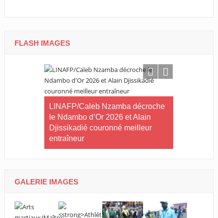
FLASH IMAGES
ilan à mi-
tives du
LINAFP/Caleb Nzamba décroche
Judo-Port-G
le Ndambo d’Or 2026 et Alain
Tournoi int
Djissikadié couronné meilleur
ville de Po
entraîneur
GALERIE IMAGES