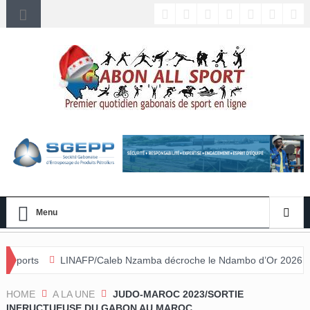
Menu
LINAFP/Caleb Nzamba décroche le Ndambo d’Or 2026 et Alain Djissika
 annulée
HOME
A LA UNE
JUDO-MAROC 2023/SORTIE
INFRUCTUEUSE DU GABON AU MAROC