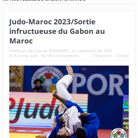
Judo-Maroc 2023/Sortie
infructueuse du Gabon au
Maroc
Publié par
Jean Claude NOUNAMO
on:
septembre 09, 2023
In:
A la Une
,
Judo
Pas de Commentaires
Imprimer
Email