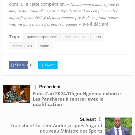
dont lui à cette compétition. « 𝑁𝑜𝑢𝑠 𝑠𝑜𝑚𝑚𝑒𝑠, 𝑚𝑜𝑛 𝑒́𝑞𝑢𝑖𝑝𝑒 𝑒𝑡
𝑚𝑜𝑖, 𝑡𝑟𝑖𝑠𝑡𝑒𝑠 𝑎𝑢𝑗𝑜𝑢𝑟𝑑’ℎ𝑢𝑖, 𝑐𝑎𝑟 𝑚𝑎𝑙𝑔𝑟𝑒́ 𝑙𝑒 𝑡𝑟𝑎𝑣𝑎𝑖𝑙 𝑚𝑖𝑠 𝑒𝑛 𝑝𝑙𝑎𝑐𝑒 𝑒𝑡 𝑙𝑒𝑠
𝑜𝑏𝑗𝑒𝑐𝑡𝑖𝑓𝑠 𝑞𝑢’𝑜𝑛 𝑠’est 𝑓𝑖𝑥𝑒́, 𝑛𝑜𝑢𝑠 𝑠𝑜𝑚𝑚𝑒𝑠 𝑝𝑟𝑖𝑣𝑒́𝑠 𝑑𝑒 𝑐𝑒 𝑔𝑟𝑎𝑛𝑑 𝑟𝑒𝑛𝑑𝑒𝑧-
𝑣𝑜𝑢𝑠 𝑜𝑢 𝑛𝑜𝑢𝑠 𝑎𝑣𝑖𝑜𝑛𝑠 𝑑𝑒𝑠 𝑝𝑜𝑖𝑛𝑡𝑠 𝑎̀ 𝑔𝑎𝑔𝑛𝑒𝑟 », a-t-il déclaré.
Tags:
gabonallsport.com
infructueuse
judo
maroc 2023
sortie
Share
Tweet
0
Précédent
Elim. Can 2024/Oligui Nguéma exhorte
Les Panthères à rentrer avec la
qualification
Suivant
Transition/Docteur André Jacques Augand
nouveau Ministre des Sports