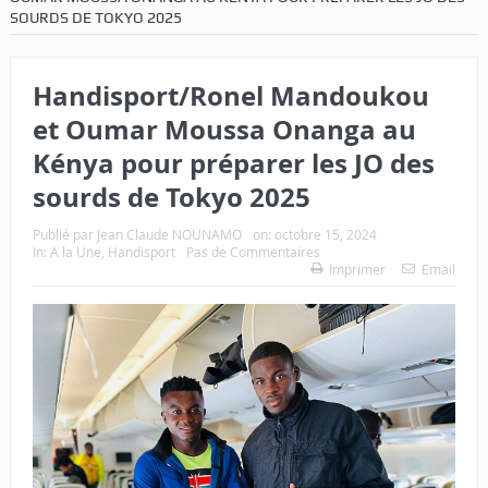
SOURDS DE TOKYO 2025
Handisport/Ronel Mandoukou
et Oumar Moussa Onanga au
Kénya pour préparer les JO des
sourds de Tokyo 2025
Publié par
Jean Claude NOUNAMO
on:
octobre 15, 2024
In:
A la Une
,
Handisport
Pas de Commentaires
Imprimer
Email