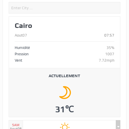
Cairo
Aout07
07:57
Humidité
35%
Pression
1007
Vent
7.72mph
ACTUELLEMENT
31℃
SAM
Aout08