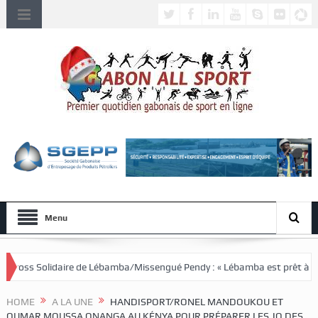
Menu
 Lébamba/Missengué Pendy : « Lébamba est prêt à accueillir ce grand évé
HOME
A LA UNE
HANDISPORT/RONEL MANDOUKOU ET
OUMAR MOUSSA ONANGA AU KÉNYA POUR PRÉPARER LES JO DES