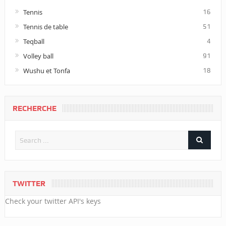
Tennis
16
Tennis de table
51
Teqball
4
Volley ball
91
Wushu et Tonfa
18
RECHERCHE
TWITTER
Check your twitter API's keys