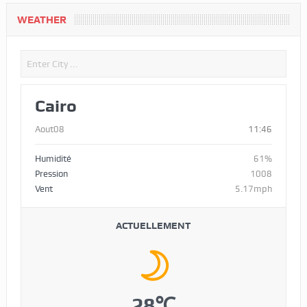
WEATHER
Cairo
Aout08
11:46
Humidité
61%
Pression
1008
Vent
5.17mph
ACTUELLEMENT
28℃