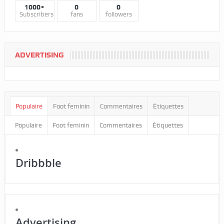
1000+
0
0
Subscribers
fans
followers
ADVERTISING
Populaire
Foot feminin
Commentaires
Étiquettes
Populaire
Foot feminin
Commentaires
Étiquettes
Dribbble
Advertising