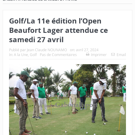
Golf/La 11e édition l’Open
Beaufort Lager attendue ce
samedi 27 avril
Publié par
Jean Claude NOUNAMO
on:
avril 27, 2024
In:
A la Une
,
Golf
Pas de Commentaires
Imprimer
Email