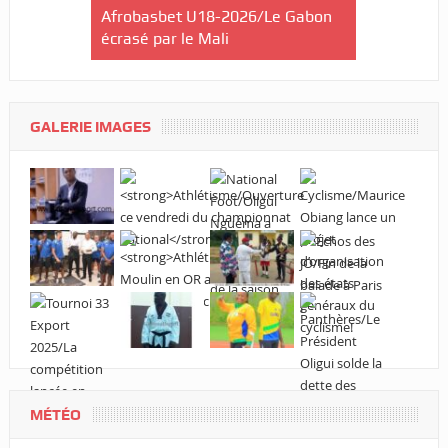
Libreville
Afrobasbet U18-2026/Le Gabon
Cross Solid
 samedi !
écrasé par le Mali
Lébamba/Lo
que jamais 
GALERIE IMAGES
MÉTÉO