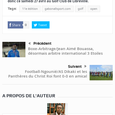
donc ce samedi 27 avril au Golf Club de Libreville.
Tags:
11e édition
gabonallsport.com
golf
open
Share
Tweet
0
Précédent
Boxe-Arbitrage/Jean Aimé Bouassa,
désormais arbitre international 3 Etoiles
Suivant
Football-Ngounié/AS Dikaki et les
Panthères du Christ Roi font 0-0 en amical
A PROPOS DE L'AUTEUR