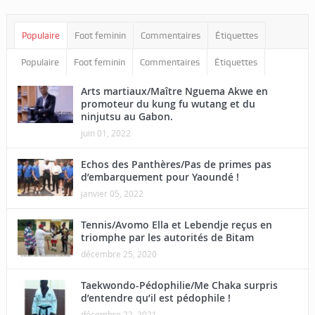
Populaire
Foot feminin
Commentaires
Étiquettes
Populaire
Foot feminin
Commentaires
Étiquettes
Arts martiaux/Maître Nguema Akwe en
promoteur du kung fu wutang et du
ninjutsu au Gabon.
juin 01, 2022
Echos des Panthères/Pas de primes pas
d’embarquement pour Yaoundé !
janvier 05, 2022
Tennis/Avomo Ella et Lebendje reçus en
triomphe par les autorités de Bitam
décembre 25, 2020
Taekwondo-Pédophilie/Me Chaka surpris
d’entendre qu’il est pédophile !
décembre 22, 2021