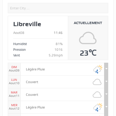
Libreville
ACTUELLEMENT
Aout08
11:46
Humidité
81%
Pression
1016
23℃
Vent
5.29mph
DIM
Légère Pluie
Aout09
LUN
Couvert
Aout10
MAR
Couvert
Aout11
MER
Légère Pluie
Aout12