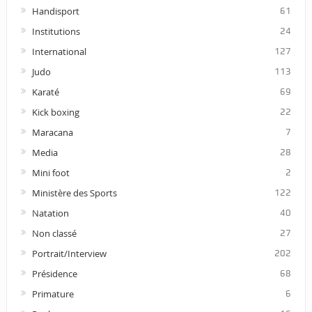
Handisport
61
Institutions
24
International
127
Judo
113
Karaté
69
Kick boxing
22
Maracana
7
Media
28
Mini foot
2
Ministère des Sports
122
Natation
40
Non classé
27
Portrait/Interview
202
Présidence
68
Primature
6