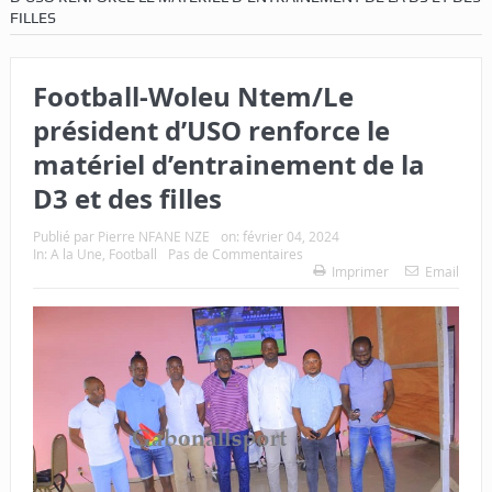
FILLES
Football-Woleu Ntem/Le
président d’USO renforce le
matériel d’entrainement de la
D3 et des filles
Publié par
Pierre NFANE NZE
on:
février 04, 2024
In:
A la Une
,
Football
Pas de Commentaires
Imprimer
Email