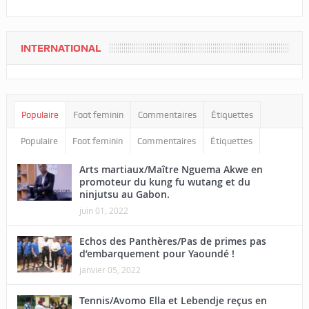
INTERNATIONAL
Populaire
Foot feminin
Commentaires
Étiquettes
Populaire
Foot feminin
Commentaires
Étiquettes
Arts martiaux/Maître Nguema Akwe en
promoteur du kung fu wutang et du
ninjutsu au Gabon.
juin 01, 2022
Echos des Panthères/Pas de primes pas
d’embarquement pour Yaoundé !
janvier 05, 2022
Tennis/Avomo Ella et Lebendje reçus en