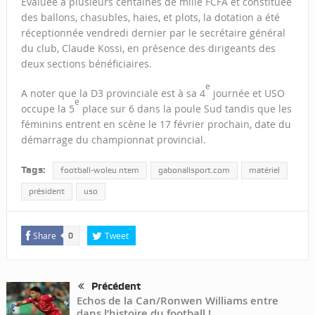
Evaluée à plusieurs centaines de mille FCFA et constituée
des ballons, chasubles, haies, et plots, la dotation a été
réceptionnée vendredi dernier par le secrétaire général
du club, Claude Kossi, en présence des dirigeants des
deux sections bénéficiaires.
e
A noter que la D3 provinciale est à sa 4
journée et USO
e
occupe la 5
place sur 6 dans la poule Sud tandis que les
féminins entrent en scène le 17 février prochain, date du
démarrage du championnat provincial.
Tags:
football-woleu ntem
gabonallsport.com
matériel
président
uso
Share
Tweet
0
Précédent
Echos de la Can/Ronwen Williams entre
dans l’histoire du football !