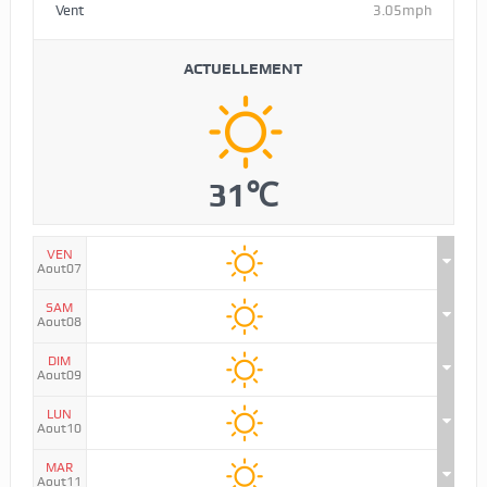
Vent
3.05mph
ACTUELLEMENT
31℃
VEN
Aout07
SAM
Aout08
DIM
Aout09
LUN
Aout10
MAR
Aout11