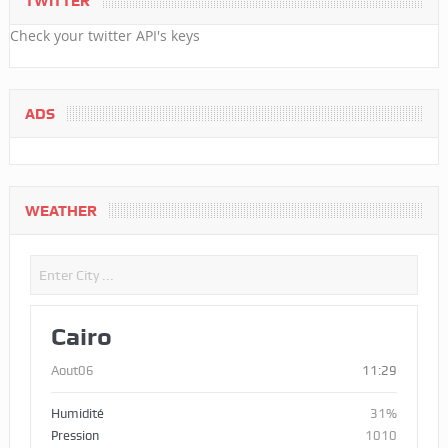
TWITTER
Check your twitter API's keys
ADS
WEATHER
Cairo
Aout06
11:29
Humidité
31%
Pression
1010