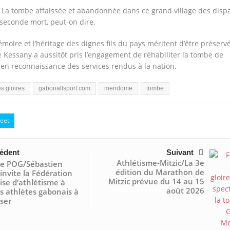
 La tombe affaissée et abandonnée dans ce grand village des disp
 seconde mort, peut-on dire.
oire et l’héritage des dignes fils du pays méritent d’être préservé
re Kessany a aussitôt pris l’engagement de réhabiliter la tombe de
 reconnaissance des services rendus à la nation.
es gloires
gabonallsport.com
mendome
tombe
eet
édent
Suivant
Athlétisme-Mitzic/La 3e
e POG/Sébastien
édition du Marathon de
 invite la Fédération
Mitzic prévue du 14 au 15
se d’athlétisme à
août 2026
es athlètes gabonais à
ser