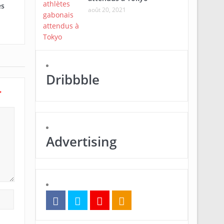
es
août 20, 2021
Dribbble
*
Advertising