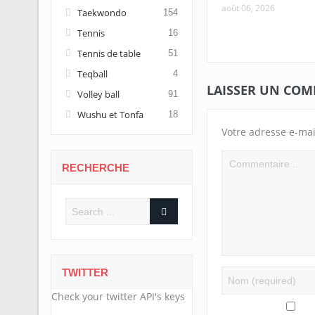
août 06, 2026
Taekwondo
154
Tennis
16
Tennis de table
51
Teqball
4
LAISSER UN CO
Volley ball
91
Wushu et Tonfa
18
Votre adresse e-mai
RECHERCHE
TWITTER
Check your twitter API's keys