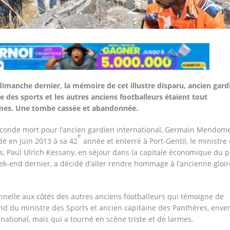
dimanche dernier, la mémoire de cet illustre disparu, ancien gard
re des sports et les autres anciens footballeurs étaient tout
mes. Une tombe cassée et abandonnée.
conde mort pour l’ancien gardien international, Germain Mendom
e
é en juin 2013 à sa 42
année et enterré à Port-Gentil, le ministre
s, Paul Ulrich Kessany, en séjour dans la capitale économique du 
ek-end dernier, a décidé d’aller rendre hommage à l’ancienne gloir
elle aux côtés des autres anciens footballeurs qui témoigne de
d du ministre des Sports et ancien capitaine des Panthères, enve
 national, mais qui a tourné en scène triste et de larmes.