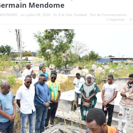
Germain Mendome
e NOUNAMO
on:
juillet 08, 2026
In:
A la Une
,
Football
Pas de Commentaires
Imprimer