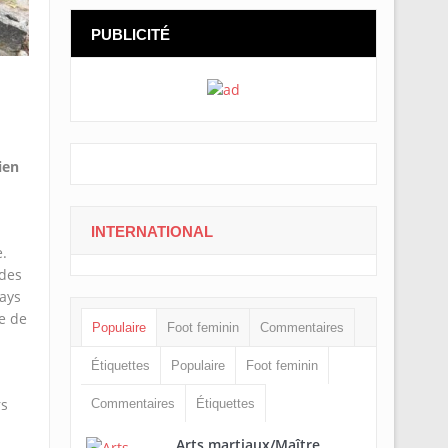
PUBLICITÉ
ien
INTERNATIONAL
e.
 des
pays
e de
Populaire
Foot feminin
Commentaires
Étiquettes
Populaire
Foot feminin
rs
Commentaires
Étiquettes
Arts martiaux/Maître