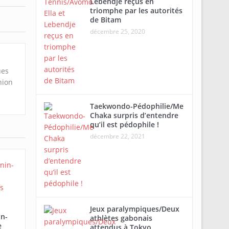
Lebendje reçus en
triomphe par les autorités
de Bitam
décembre 25, 2020
ues
nion
Taekwondo-Pédophilie/Me
Chaka surpris d’entendre
qu’il est pédophile !
décembre 22, 2021
Jeux paralympiques/Deux
in-
athlètes gabonais
e
attendus à Tokyo