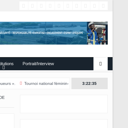
titutions
Portrait/Interview
Tournoi national féminin-U20/L’Estuaire première équipe qualifiée pour
3:22:36
DE