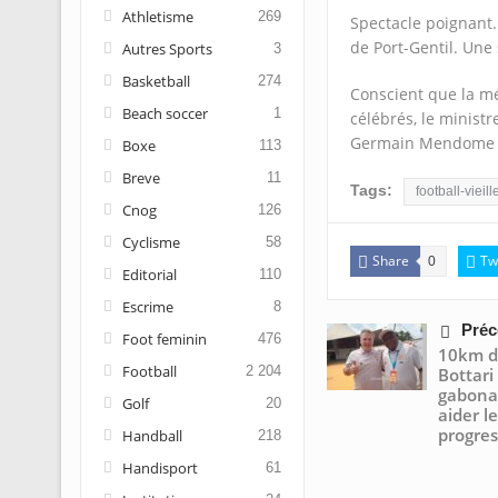
Athletisme
269
Spectacle poignant.
de Port-Gentil. Une
Autres Sports
3
Basketball
274
Conscient que la mém
Beach soccer
1
célébrés, le minist
Germain Mendome en
Boxe
113
Breve
11
Tags:
football-vieill
Cnog
126
Cyclisme
58
Share
Tw
0
Editorial
110
Escrime
8
Préc
Foot feminin
476
10km d
Football
2 204
Bottari
gabonai
Golf
20
aider l
progres
Handball
218
Handisport
61