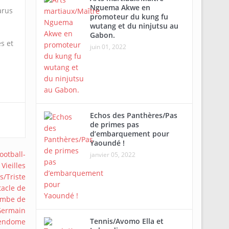
Nguema Akwe en
arus
promoteur du kung fu
wutang et du ninjutsu au
Gabon.
s et
juin 01, 2022
Echos des Panthères/Pas
de primes pas
d’embarquement pour
Yaoundé !
janvier 05, 2022
Tennis/Avomo Ella et