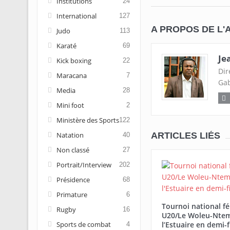
Institutions
24
International
127
A PROPOS DE L'
Judo
113
Karaté
69
Je
Kick boxing
22
Dir
Maracana
7
Gab
Media
28
Mini foot
2
Ministère des Sports
122
Natation
ARTICLES LIÉS
40
Non classé
27
Portrait/Interview
202
Présidence
68
Primature
6
Tournoi national f
Rugby
16
U20/Le Woleu-Ntem
Sports de combat
l’Estuaire en demi-f
4