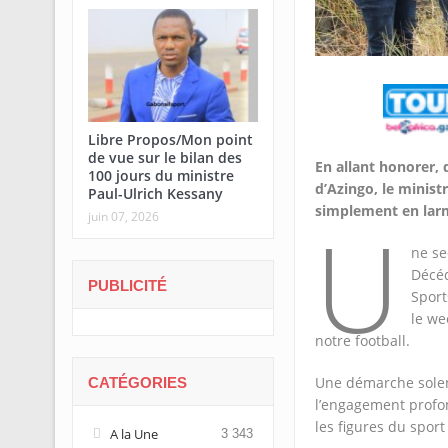
Libre Propos/Mon point
de vue sur le bilan des
En allant honorer, 
100 jours du ministre
d’Azingo, le minist
Paul-Ulrich Kessany
simplement en lar
U
juin 07, 2026
ne se
Décéd
PUBLICITÉ
Sport
le we
notre football.
Une démarche solenn
CATÉGORIES
l’engagement profon
les figures du sport
A la Une
3 343