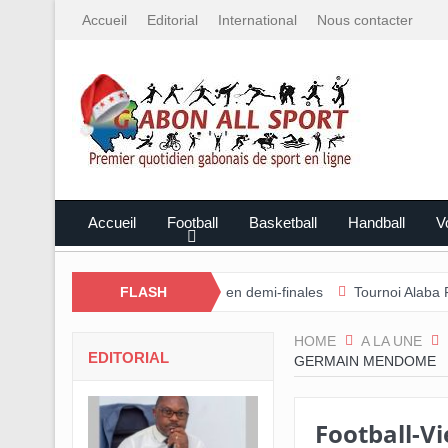
Accueil
Editorial
International
Nous contacter
Accueil
Football
Basketball
Handball
Vo
tem rejoint l’Estuaire en demi-finales
FLASH
Tournoi Alaba Fall/Darneau
HOME
A LA UNE
EDITORIAL
GERMAIN MENDOME
Football-Vie