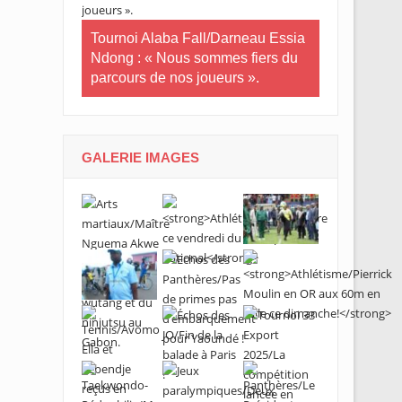
Tournoi Alaba Fall/Darneau Essia
Tournoi nat
Ndong : « Nous sommes fiers du
U20/L’Estua
parcours de nos joueurs ».
qualifiée po
in-U20/Le
stuaire en
GALERIE IMAGES