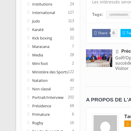
Les intéressés seron
Institutions
24
International
127
Tags:
commission
Judo
113
Karaté
69
Share
Tw
0
Kick boxing
22
Maracana
7
Préc
Media
28
Golf/Op
succèd
Mini foot
2
Visito
Ministère des Sports
122
Natation
40
Non classé
27
Portrait/Interview
202
A PROPOS DE L'
Présidence
68
Primature
6
Ta
Rugby
16