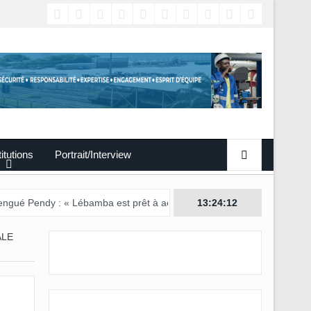
titutions
Portrait/Interview
 « Lébamba est prêt à accueillir ce grand événement »
13:24:13
ALE