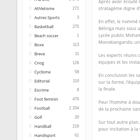
Apres avoir écouté l
stratagème digne d
Athletisme
271
Autres Sports
3
En effet, le nommé
Basketball
275
Bélinga mais sous u
Lycée public Moham
Beach soccer
1
Monokiangando, un 
Boxe
113
Breve
11
Les experts réunis 
équipes et les insta
Cnog
126
Cyclisme
58
En conclusion les sa
Editorial
110
sur la forme, l’équi
la finale.
Escrime
8
Foot feminin
476
Pour l’homme à doub
Football
2 204
de la prochaine sai
Golf
20
Sur tout autre plan
Handball
218
pour incitation à la 
Handisport
61