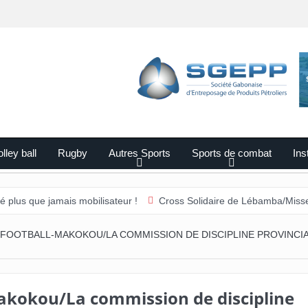
lley ball
Rugby
Autres Sports
Sports de combat
Ins
mais mobilisateur !
Cross Solidaire de Lébamba/Missengué Pendy :
FOOTBALL-MAKOKOU/LA COMMISSION DE DISCIPLINE PROVINCI
akokou/La commission de discipline