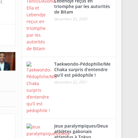
Lebendje reçus en
f.
triomphe par les autorités
de Bitam
décembre 25, 2020
Taekwondo-Pédophilie/Me
Chaka surpris d’entendre
qu’il est pédophile !
décembre 22, 2021
Jeux paralympiques/Deux
athlètes gabonais
attendus à Tokyo