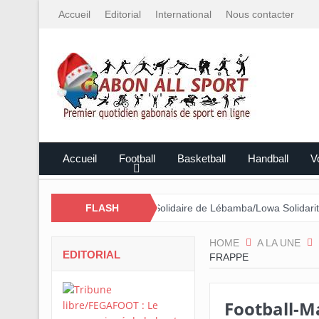
Accueil
Editorial
International
Nous contacter
Accueil
Football
Basketball
Handball
Vo
ar le Mali
Cross Solidaire de Lébamba/Lowa Solidarité plus que ja
FLASH
HOME
A LA UNE
EDITORIAL
FRAPPE
Football-M