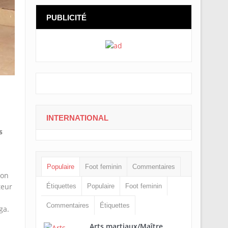
PUBLICITÉ
INTERNATIONAL
s
Populaire
Foot feminin
Commentaires
ion
teur
Étiquettes
Populaire
Foot feminin
Commentaires
Étiquettes
ga.
Arts martiaux/Maître