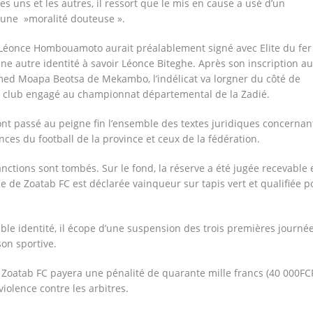
es uns et les autres, il ressort que le mis en cause a usé d’un
’une »moralité douteuse ».
 Léonce Hombouamoto aurait préalablement signé avec Elite du fer
ne autre identité à savoir Léonce Biteghe. Après son inscription au
ed Moapa Beotsa de Mekambo, l’indélicat va lorgner du côté de
club engagé au championnat départemental de la Zadié.
ont passé au peigne fin l’ensemble des textes juridiques concernant
nces du football de la province et ceux de la fédération.
nctions sont tombés. Sur le fond, la réserve a été jugée recevable 
pe de Zoatab FC est déclarée vainqueur sur tapis vert et qualifiée p
le identité, il écope d’une suspension des trois premières journé
son sportive.
, Zoatab FC payera une pénalité de quarante mille francs (40 000FC
violence contre les arbitres.