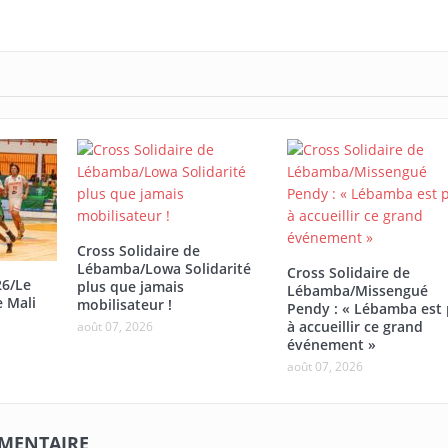
Cross Solidaire de
Lébamba/Lowa Solidarité
Cross Solidaire de
26/Le
plus que jamais
Lébamba/Missengué
e Mali
mobilisateur !
Pendy : « Lébamba est 
à accueillir ce grand
août 07, 2026
événement »
août 07, 2026
MMENTAIRE