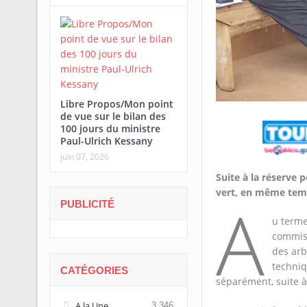
Libre Propos/Mon point
de vue sur le bilan des
100 jours du ministre
Paul-Ulrich Kessany
juin 07, 2026
Suite à la réserve 
vert, en même temp
A
PUBLICITÉ
u terme
commis
des arb
techniq
CATÉGORIES
séparément, suite à 
A la Une
3 346