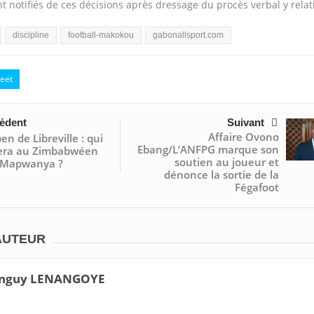
t notifiés de ces décisions après dressage du procès verbal y relati
discipline
football-makokou
gabonallsport.com
eet
édent
Suivant
Affaire Ovono
en de Libreville : qui
Ebang/L’ANFPG marque son
era au Zimbabwéen
soutien au joueur et
r Mapwanya ?
dénonce la sortie de la
Fégafoot
AUTEUR
nguy LENANGOYE