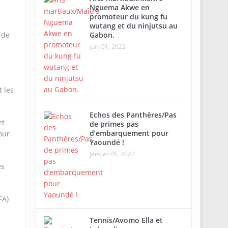
Nguema Akwe en
promoteur du kung fu
wutang et du ninjutsu au
 de
Gabon.
juin 01, 2022
 les
Echos des Panthères/Pas
et
de primes pas
d’embarquement pour
our
Yaoundé !
janvier 05, 2022
es
FA)
Tennis/Avomo Ella et