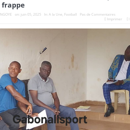
 frappe
ANGOYE
on:
juin 05, 2025
In:
A la Une
,
Football
Pas de Commentaires
Imprimer