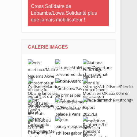
Le Gabon
Cross Solidaire de
Lébamba/Lowa Solidarité plus
Cross Solid
que jamais mobilisateur !
Lébamba/M
« Lébamba e
grand évén
GALERIE IMAGES