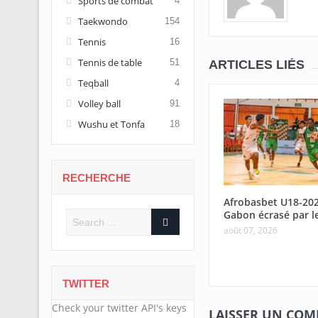
Sports de combat
4
Taekwondo
154
Tennis
16
Tennis de table
51
ARTICLES LIÉS
Teqball
4
Volley ball
91
Wushu et Tonfa
18
RECHERCHE
Afrobasbet U18-20
Gabon écrasé par l
août 07, 2026
TWITTER
Check your twitter API's keys
LAISSER UN CO