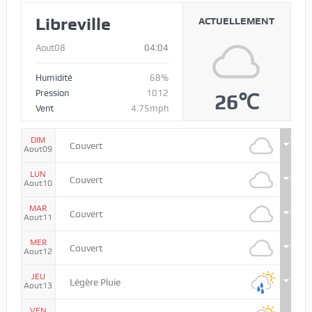
Libreville
ACTUELLEMENT
Aout08
04:04
Humidité
68%
Pression
1012
26℃
Vent
4.75mph
DIM
Couvert
Aout09
LUN
Couvert
Aout10
MAR
Couvert
Aout11
MER
Couvert
Aout12
JEU
Légère Pluie
Aout13
VEN