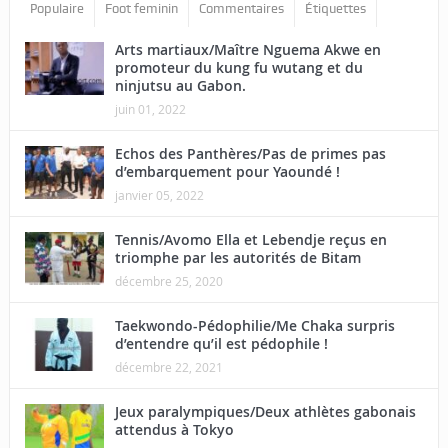
Populaire
Foot feminin
Commentaires
Étiquettes
Arts martiaux/Maître Nguema Akwe en
promoteur du kung fu wutang et du
ninjutsu au Gabon.
juin 01, 2022
Echos des Panthères/Pas de primes pas
d’embarquement pour Yaoundé !
janvier 05, 2022
Tennis/Avomo Ella et Lebendje reçus en
triomphe par les autorités de Bitam
décembre 25, 2020
Taekwondo-Pédophilie/Me Chaka surpris
d’entendre qu’il est pédophile !
décembre 22, 2021
Jeux paralympiques/Deux athlètes gabonais
attendus à Tokyo