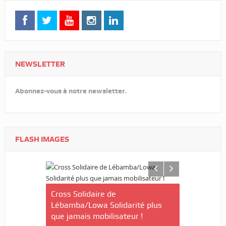
NEWSLETTER
Abonnez-vous à notre newsletter.
FLASH IMAGES
/Le Gabon
Cross Solidaire de
Lébamba/Lowa Solidarité plus
Cross Solid
que jamais mobilisateur !
Lébamba/M