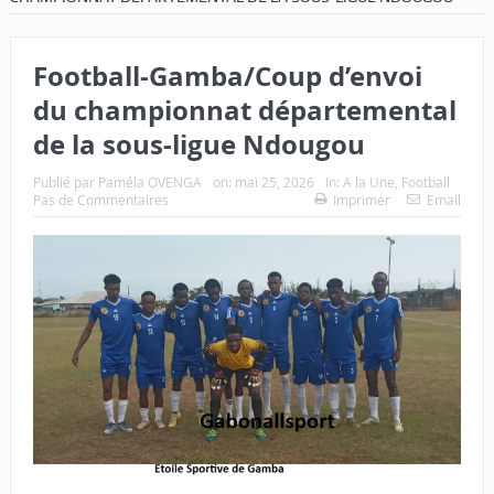
Football-Gamba/Coup d’envoi
du championnat départemental
de la sous-ligue Ndougou
Publié par
Paméla OVENGA
on:
mai 25, 2026
In:
A la Une
,
Football
Pas de Commentaires
Imprimer
Email