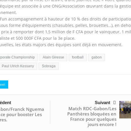
équipe est associée à une ONG/Association œuvrant dans la gesti
onnement.
 d’un accompagnement à hauteur de 10 % des droits de participati
ous forme d’équipements (chasubles, pelles, brouettes…), en deho
 prix à remporter dont 1,5 million de F CFA pour le vainqueur, 1 mil
aliste et 500 000F CFA pour la 3e place.
uvelles, les états majors des équipes sont déjà en mouvement.
rporate Championship
Alain Giresse
football
gabon
Paul Ulrich Kessany
Sobraga
eet
édent
Suivant
Match RDC-Gabon/Les
bon/Franck Nguema
Panthères bloquées en
ce pour booster Les
France pour quelques
res.
jours encore !