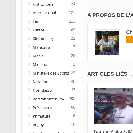
Institutions
24
International
127
A PROPOS DE L'
Judo
113
Karaté
69
Ch
Kick boxing
22
Maracana
7
Media
28
Mini foot
2
Ministère des Sports
122
ARTICLES LIÉS
Natation
40
Non classé
27
Portrait/Interview
202
Présidence
68
Primature
6
Rugby
16
Tournoi Alaba Fall/