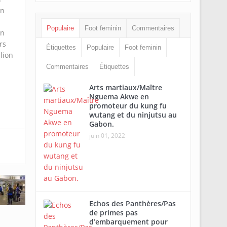
on
Populaire
Foot feminin
Commentaires
on
rs
Étiquettes
Populaire
Foot feminin
lion
Commentaires
Étiquettes
Arts martiaux/Maître
Nguema Akwe en
promoteur du kung fu
wutang et du ninjutsu au
Gabon.
juin 01, 2022
Echos des Panthères/Pas
de primes pas
d’embarquement pour