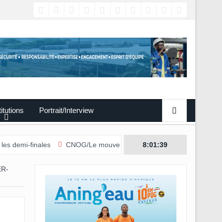
titutions
Portrait/Interview
nales
CNOG/Le mouvement sportif s’engage dans le don du sang
8:01:40
R-