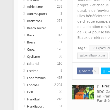
propre » et chaque 
Athletisme
269
durable de l’envir
Autres Sports
3
Elles bénéficieront
Basketball
274
de chaque équipe, s
de la dotation des 3
Beach soccer
1
de F CFA pour le fin
Boxe
113
Et aux dernières no
Breve
11
Tags:
33 Export Co
Cnog
126
gabonallsport.com
Cyclisme
58
Editorial
110
Escrime
8
Share
Tw
0
Foot feminin
475
Football
2 204
Préc
RDC-Ga
Golf
20
en Fran
Handball
218
Panthè
Handisport
61