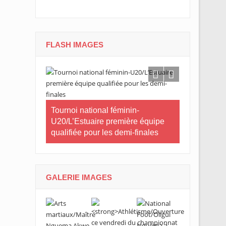
FLASH IMAGES
CNOG/Le mo
neau Essia
Tournoi national féminin-
s’engage d
 fiers du
U20/L’Estuaire première équipe
s ».
qualifiée pour les demi-finales
GALERIE IMAGES