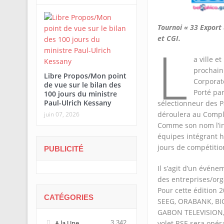
Tournoi « 33 Export
et CGI.
L
a ville e
prochain
Libre Propos/Mon point
Corporat
de vue sur le bilan des
Porté par
100 jours du ministre
Paul-Ulrich Kessany
sélectionneur des P
déroulera au Comple
juin 07, 2026
Comme son nom l’ind
équipes intégrant h
jours de compétitio
PUBLICITÉ
Il s’agit d’un évén
des entreprises/org
Pour cette édition 2
CATÉGORIES
SEEG, ORABANK, BI
GABON TELEVISION, 
A la Une
volet RSE sera opér
3 342