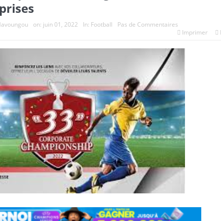
prises
Mavoungou
on:
juin 01, 2022
In:
Football
Pas de Commentaires
Imprimer