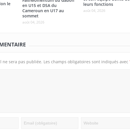
Fall/Momentum du Gabon
lon le
leurs fonctions
en U15 et DSA du
Cameroun en U17 au
août 04, 2026
sommet
août 04, 2026
MMENTAIRE
l ne sera pas publiée.
Les champs obligatoires sont indiqués avec