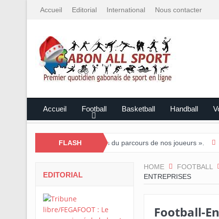
Accueil
Editorial
International
Nous contacter
Accueil
Football
Basketball
Handball
Vo
 : « Nous sommes fiers du parcours de nos joueurs ».
FLASH
Tournoi nat
HOME
FOOTBALL
EDITORIAL
ENTREPRISES
Football-E