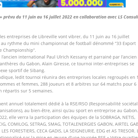
 »
prévu du 11 juin au 16 juillet 2022 en collaboration avec LS Consul
t les entreprises de Libreville vont vibrer, du 11 juin au 16 juillet
 au rythme du mini championnat de football dénommé “33 Export
e Championship”.
 l’ancien international Paul Ulrich Kessany et parrainé par l’ancien
anthères du Gabon, Alain Giresse, ce tournoi inter-entreprises se
xe sportif de Sibang.
ique, ledit tournoi réunira des entreprises locales regroupés en 
ommes et femmes, 288 joueurs et 8 arbitres sur 64 matchs pour 6
n répartis sur 5 semaines.
ement annuel totalement dédié à la RSE/RSO (Responsabilité sociétal
anisations), au bien-être, ainsi qu’au sport en entreprise au Gabon
022, elle verra la participation des équipes de la SOBRAGA, NETIS,
CIG, COMILOG, SETRAG, SMAG, TOTALENERGIES GABON, AIRTEL GA
LES FORESTIERS, CECA GADIS, LA SEIGNEURIE, EDG et AS TRESOR. 
ationnalisé par la mise en œuvre d’une Journée RSE « Votre quartie