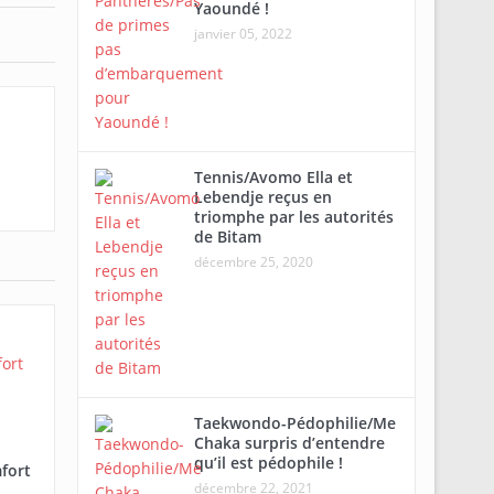
Yaoundé !
janvier 05, 2022
Tennis/Avomo Ella et
Lebendje reçus en
triomphe par les autorités
de Bitam
décembre 25, 2020
Taekwondo-Pédophilie/Me
Chaka surpris d’entendre
qu’il est pédophile !
fort
décembre 22, 2021