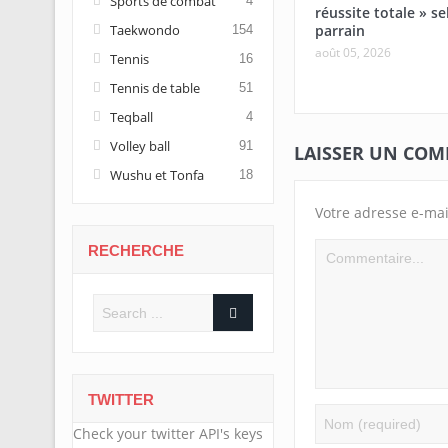
Sports de combat
4
réussite totale » se
Taekwondo
parrain
154
août 05, 2026
Tennis
16
Tennis de table
51
Teqball
4
Volley ball
91
LAISSER UN CO
Wushu et Tonfa
18
Votre adresse e-mai
RECHERCHE
TWITTER
Check your twitter API's keys