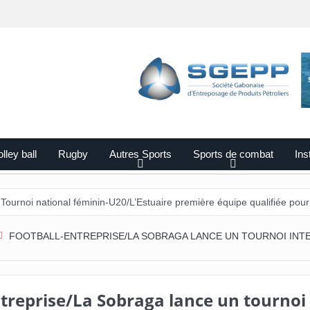
lley ball
Rugby
Autres Sports
Sports de combat
Ins
ional féminin-U20/L’Estuaire première équipe qualifiée pour les demi-fi
FOOTBALL-ENTREPRISE/LA SOBRAGA LANCE UN TOURNOI INTE
ntreprise/La Sobraga lance un tournoi