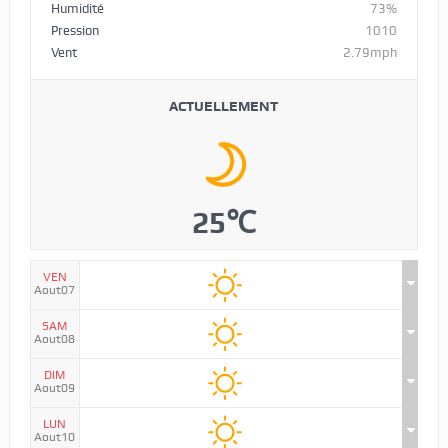
Humidité
73%
Pression
1010
Vent
2.79mph
ACTUELLEMENT
25℃
VEN
Aout07
SAM
Aout08
DIM
Aout09
LUN
Aout10