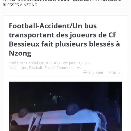
BLESSÉS À NZONG
Football-Accident/Un bus
transportant des joueurs de CF
Bessieux fait plusieurs blessés à
Nzong
Publié par
Gabriel MBOUNDOU
on:
juin 10, 2026
In:
A la Une
,
Football
Pas de Commentaires
Imprimer
Email