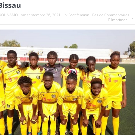
Bissau
e NOUNAMO
on:
septembre 26, 2021
In:
Foot feminin
Pas de Commentaires
Imprimer