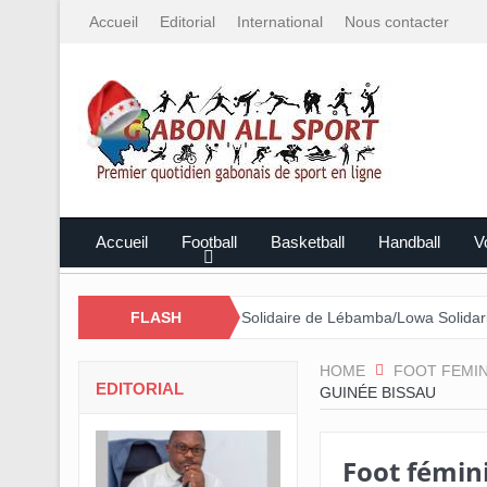
Accueil
Editorial
International
Nous contacter
Accueil
Football
Basketball
Handball
Vo
par le Mali
Cross Solidaire de Lébamba/Lowa Solidarité plus que j
FLASH
HOME
FOOT FEMIN
EDITORIAL
GUINÉE BISSAU
Foot fémin