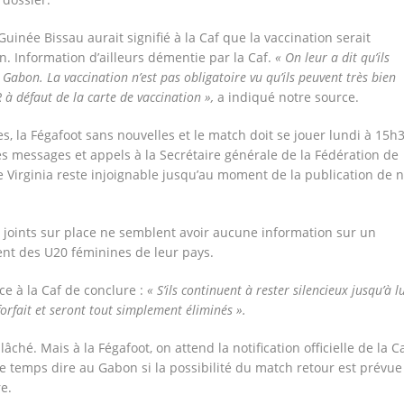
Guinée Bissau aurait signifié à la Caf que la vaccination serait
n. Information d’ailleurs démentie par la Caf.
« On leur a dit qu’ils
Gabon. La vaccination n’est pas obligatoire vu qu’ils peuvent très bien
 à défaut de la carte de vaccination »,
a indiqué notre source.
s, la Fégafoot sans nouvelles et le match doit se jouer lundi à 15h3
s messages et appels à la Secrétaire générale de la Fédération de
Virginia reste injoignable jusqu’au moment de la publication de n
joints sur place ne semblent avoir aucune information sur un
nt des U20 féminines de leur pays.
ice à la Caf de conclure :
« S’ils continuent à rester silencieux jusqu’à l
forfait et seront tout simplement éliminés ».
lâché. Mais à la Fégafoot, on attend la notification officielle de la C
 temps dire au Gabon si la possibilité du match retour est prévue
e.