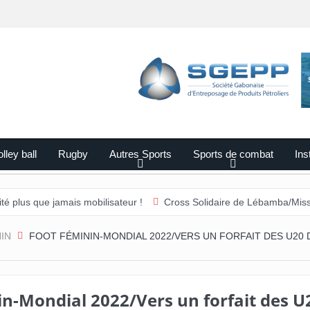
lley ball
Rugby
Autres Sports
Sports de combat
Ins
amais mobilisateur !
Cross Solidaire de Lébamba/Missengué Pendy 
IN
FOOT FÉMININ-MONDIAL 2022/VERS UN FORFAIT DES U20 
in-Mondial 2022/Vers un forfait des U