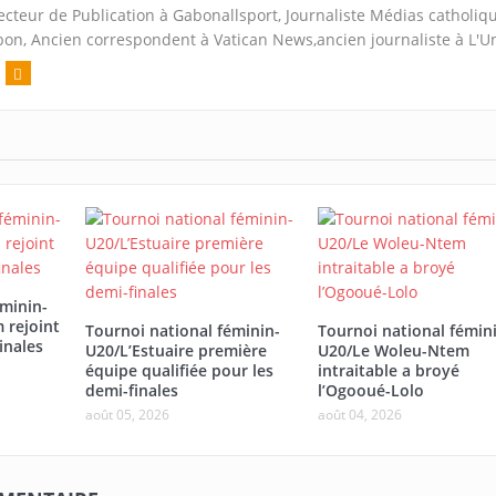
ecteur de Publication à Gabonallsport, Journaliste Médias catholiq
on, Ancien correspondent à Vatican News,ancien journaliste à L'U
éminin-
 rejoint
Tournoi national féminin-
Tournoi national fémin
inales
U20/L’Estuaire première
U20/Le Woleu-Ntem
équipe qualifiée pour les
intraitable a broyé
demi-finales
l’Ogooué-Lolo
août 05, 2026
août 04, 2026