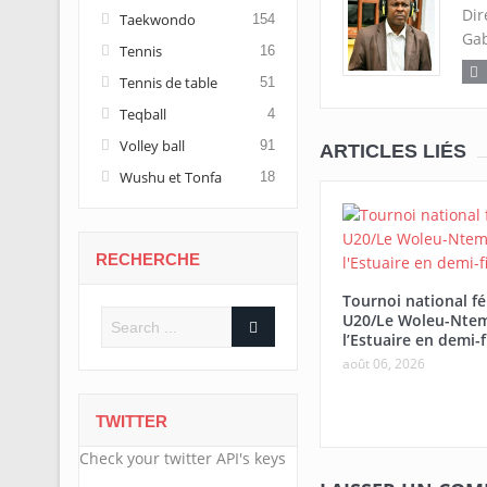
Dir
Taekwondo
154
Gab
Tennis
16
Tennis de table
51
Teqball
4
Volley ball
91
ARTICLES LIÉS
Wushu et Tonfa
18
RECHERCHE
Tournoi national f
U20/Le Woleu-Ntem
l’Estuaire en demi-f
août 06, 2026
TWITTER
Check your twitter API's keys