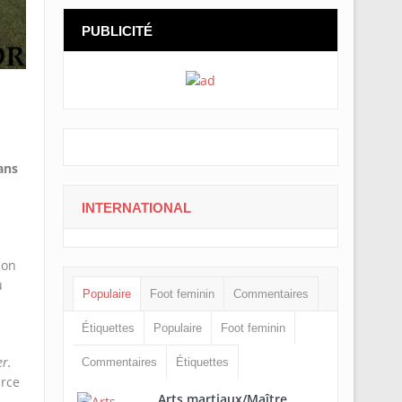
PUBLICITÉ
ans
INTERNATIONAL
ion
u
Populaire
Foot feminin
Commentaires
Étiquettes
Populaire
Foot feminin
er.
Commentaires
Étiquettes
urce
Arts martiaux/Maître