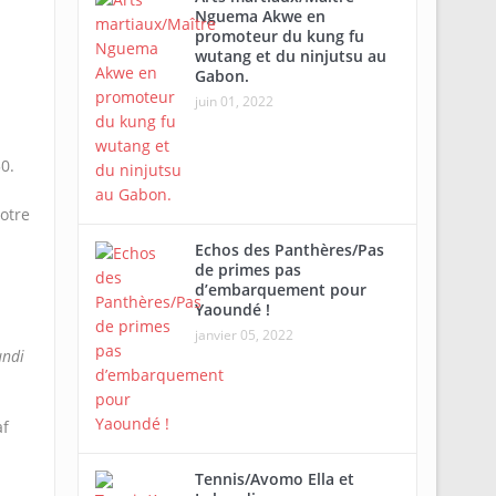
Nguema Akwe en
promoteur du kung fu
wutang et du ninjutsu au
Gabon.
juin 01, 2022
0.
otre
Echos des Panthères/Pas
de primes pas
d’embarquement pour
Yaoundé !
janvier 05, 2022
undi
af
Tennis/Avomo Ella et