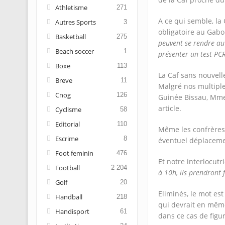
Athletisme
271
A ce qui semble, la 
Autres Sports
3
obligatoire au Gabo
Basketball
275
peuvent se rendre au 
Beach soccer
1
présenter un test PCR
Boxe
113
La Caf sans nouvelle
Breve
11
Malgré nos multiple
Cnog
126
Guinée Bissau, Mme 
article.
Cyclisme
58
Editorial
110
Même les confrères 
Escrime
8
éventuel déplaceme
Foot feminin
476
Et notre interlocutr
Football
2 204
à 10h, ils prendront 
Golf
20
Eliminés, le mot est 
Handball
218
qui devrait en même
Handisport
61
dans ce cas de figur