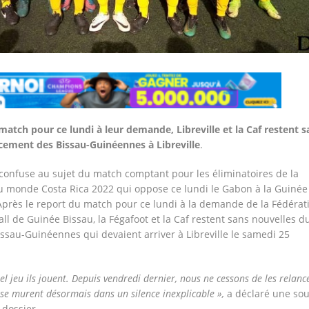
match pour ce lundi à leur demande, Libreville et la Caf restent s
cement des Bissau-Guinéennes à Libreville
.
 confuse au sujet du match comptant pour les éliminatoires de la
 monde Costa Rica 2022 qui oppose ce lundi le Gabon à la Guinée
Après le report du match pour ce lundi à la demande de la Fédérat
all de Guinée Bissau, la Fégafoot et la Caf restent sans nouvelles d
sau-Guinéennes qui devaient arriver à Libreville le samedi 25
el jeu ils jouent. Depuis vendredi dernier, nous ne cessons de les relanc
 se murent désormais dans un silence inexplicable »,
a déclaré une so
 dossier.