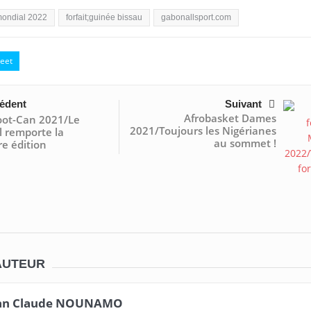
mondial 2022
forfait;guinée bissau
gabonallsport.com
eet
édent
Suivant
Afrobasket Dames
oot-Can 2021/Le
2021/Toujours les Nigérianes
 remporte la
au sommet !
e édition
AUTEUR
an Claude NOUNAMO