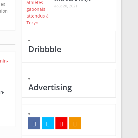
ues
août 20, 2021
nion
Dribbble
Advertising
in-