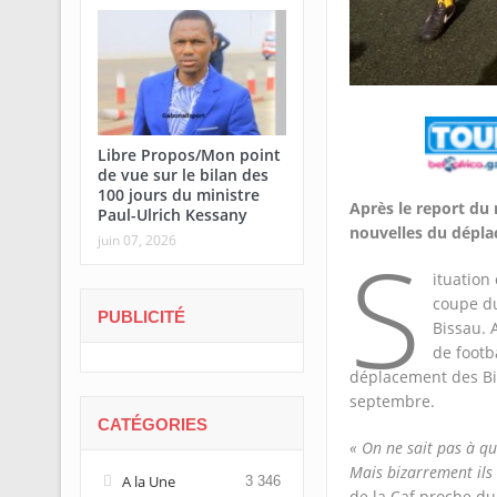
Libre Propos/Mon point
de vue sur le bilan des
100 jours du ministre
Après le report du 
Paul-Ulrich Kessany
nouvelles du dépla
S
juin 07, 2026
ituation
coupe du
PUBLICITÉ
Bissau. 
de footb
déplacement des Bis
septembre.
CATÉGORIES
« On ne sait pas à qu
Mais bizarrement ils
A la Une
3 346
de la Caf proche du