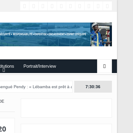
titutions
Portrait/Interview
: « Lébamba est prêt à accueillir ce grand événement »
7:30:38
DE
20