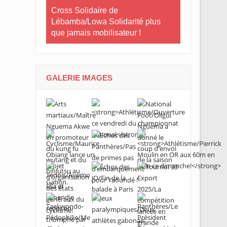
Le Gabon
Cross Solidaire de
Lébamba/Lowa Solidarité plus
Cross Solid
que jamais mobilisateur !
Lébamba/M
« Lébamba e
grand évén
GALERIE IMAGES