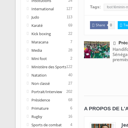
Institutions
24
Tags:
foot féminin-
International
127
Judo
113
Share
Tw
Karaté
0
69
Kick boxing
22
Maracana
7
Préc
Handif
Media
28
Sénégal
Mini foot
2
premièr
Ministère des Sports
122
Natation
40
Non classé
27
Portrait/Interview
202
Présidence
68
A PROPOS DE L'
Primature
6
Rugby
16
Je
Sports de combat
4