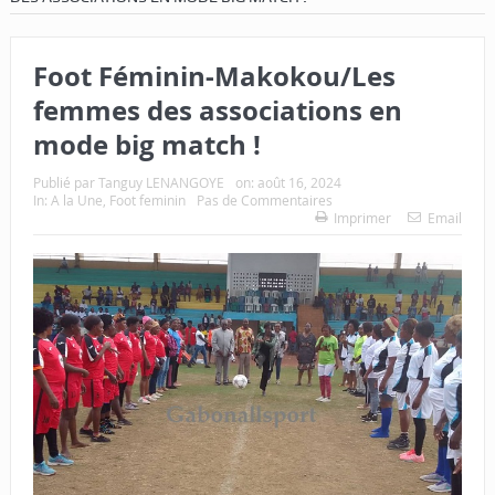
Foot Féminin-Makokou/Les
femmes des associations en
mode big match !
Publié par
Tanguy LENANGOYE
on:
août 16, 2024
In:
A la Une
,
Foot feminin
Pas de Commentaires
Imprimer
Email