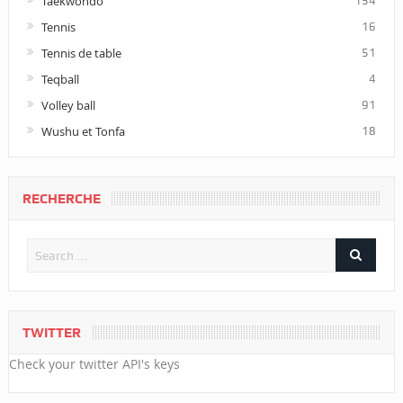
Taekwondo
154
Tennis
16
Tennis de table
51
Teqball
4
Volley ball
91
Wushu et Tonfa
18
RECHERCHE
TWITTER
Check your twitter API's keys