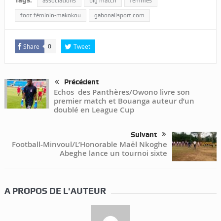
Tags:
associations
big match
femmes
foot féminin-makokou
gabonallsport.com
Share
Tweet
0
Précédent
Echos des Panthères/Owono livre son
premier match et Bouanga auteur d’un
doublé en League Cup
Suivant
Football-Minvoul/L’Honorable Maël Nkoghe
Abeghe lance un tournoi sixte
A PROPOS DE L'AUTEUR