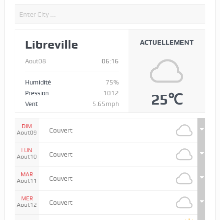
Libreville
ACTUELLEMENT
Aout08
06:16
Humidité
75%
Pression
1012
25℃
Vent
5.65mph
DIM
Couvert
Aout09
LUN
Couvert
Aout10
MAR
Couvert
Aout11
MER
Couvert
Aout12