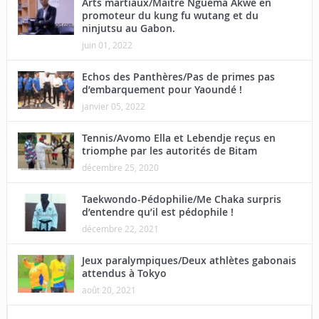
Arts martiaux/Maître Nguema Akwe en
promoteur du kung fu wutang et du
ninjutsu au Gabon.
juin 01, 2022
Echos des Panthères/Pas de primes pas
d’embarquement pour Yaoundé !
janvier 05, 2022
Tennis/Avomo Ella et Lebendje reçus en
triomphe par les autorités de Bitam
décembre 25, 2020
Taekwondo-Pédophilie/Me Chaka surpris
d’entendre qu’il est pédophile !
décembre 22, 2021
Jeux paralympiques/Deux athlètes gabonais
attendus à Tokyo
août 20, 2021