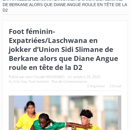
DE BERKANE ALORS QUE DIANE ANGUE ROULE EN TÊTE DE LA
D2
Foot féminin-
Expatriées/Laschwana en
jokker d’Union Sidi Slimane de
Berkane alors que Diane Angue
roule en tête de la D2
Publié par
Jean Claude NOUNAMO
on:
octobre 26, 2025
In:
A la Une
,
Foot feminin
Pas de Commentaires
Imprimer
Email