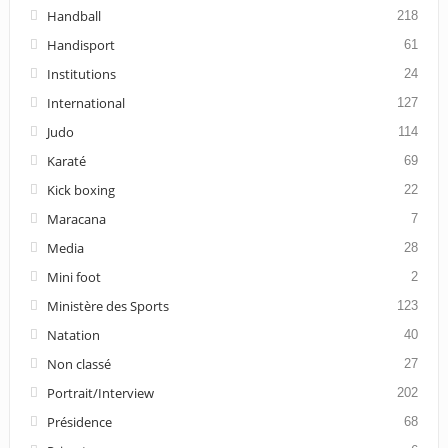
Handball
218
Handisport
61
Institutions
24
International
127
Judo
114
Karaté
69
Kick boxing
22
Maracana
7
Media
28
Mini foot
2
Ministère des Sports
123
Natation
40
Non classé
27
Portrait/Interview
202
Présidence
68