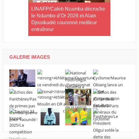
ilan à mi-
LINAFP/Caleb Nzamba décroche
Judo-Port-G
tives du
le Ndambo d’Or 2026 et Alain
Tournoi int
Djissikadié couronné meilleur
ville de Po
entraîneur
GALERIE IMAGES