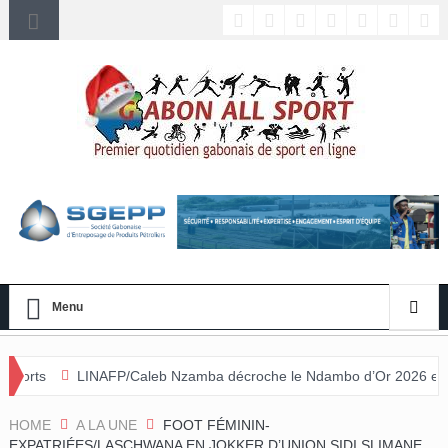
Menu
P/Caleb Nzamba décroche le Ndambo d’Or 2026 et Alain Djissikadié co
e
HOME
A LA UNE
FOOT FÉMININ-
EXPATRIÉES/LASCHWANA EN JOKKER D’UNION SIDI SLIMANE