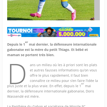
er
Depuis le 1
mai dernier, la défenseure internationale
gabonaise est la mère du petit Thiago. Et bébé et
maman se portent très bien.
D
ans un milieu où les à priori sont les plats
et autres fausses informations qu’on vous
offre le plus rapidement, il faut bien
connaître ce milieu pour s’en faire l’idée la
er
plus juste et la plus vraie. En effet, depuis le 1
mai
dernier, la défenseure internationale gabonaise, Doris
Wassendé est mère.
La Panthère du Gabon et sociétaire de Missile FC,