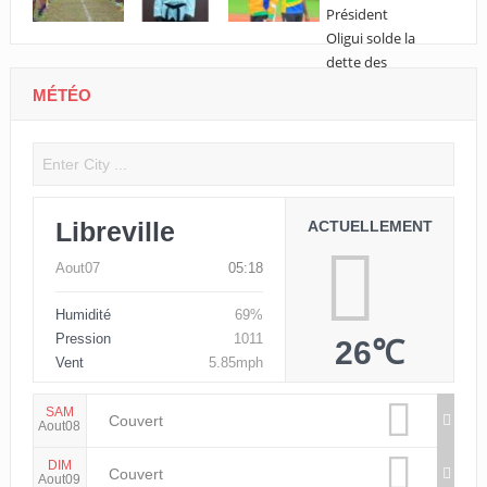
MÉTÉO
Libreville
ACTUELLEMENT
Aout07
05:18
Humidité
69%
Pression
1011
26℃
Vent
5.85mph
SAM
Couvert
Aout08
DIM
Couvert
Aout09