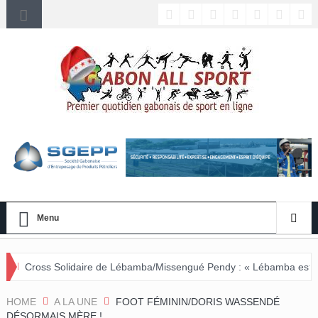
Menu
ire de Lébamba/Missengué Pendy : « Lébamba est prêt à accueillir c
HOME
A LA UNE
FOOT FÉMININ/DORIS WASSENDÉ
DÉSORMAIS MÈRE !