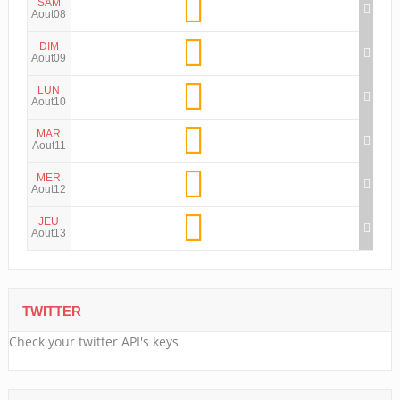
SAM
Aout08
DIM
Aout09
LUN
Aout10
MAR
Aout11
MER
Aout12
JEU
Aout13
TWITTER
Check your twitter API's keys