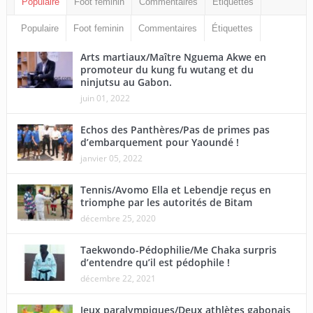
Populaire
Foot feminin
Commentaires
Étiquettes
Populaire
Foot feminin
Commentaires
Étiquettes
Arts martiaux/Maître Nguema Akwe en
promoteur du kung fu wutang et du
ninjutsu au Gabon.
juin 01, 2022
Echos des Panthères/Pas de primes pas
d’embarquement pour Yaoundé !
janvier 05, 2022
Tennis/Avomo Ella et Lebendje reçus en
triomphe par les autorités de Bitam
décembre 25, 2020
Taekwondo-Pédophilie/Me Chaka surpris
d’entendre qu’il est pédophile !
décembre 22, 2021
Jeux paralympiques/Deux athlètes gabonais