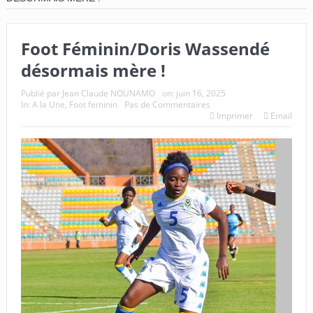
Foot Féminin/Doris Wassendé
désormais mère !
Publié par
Jean Claude NOUNAMO
on:
juin 16, 2025
In:
A la Une
,
Foot feminin
Pas de Commentaires
Imprimer
Email