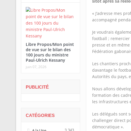
sitôt après sa rééle
« J’adresse mes prof
accompagné pendant
Je voudrais égaleme
football ; remercier
Libre Propos/Mon point
presse et en même t
de vue sur le bilan des
Fédération gabonais
100 jours du ministre
Paul-Ulrich Kessany
Les chantiers proc
juin 07, 2026
davantage le footba
Autorités du pays, e
PUBLICITÉ
Nous allons développ
formation des cadre
les infrastructures
Les délégués sont so
CATÉGORIES
challenger direct po
démocratique ».
A la Une
3 343