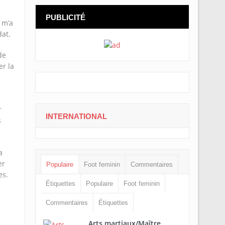
PUBLICITÉ
 m’a
at.
de
er la
r
INTERNATIONAL
s
a
er
Populaire
Foot feminin
Commentaires
es.
Étiquettes
Populaire
Foot feminin
Commentaires
Étiquettes
Arts martiaux/Maître