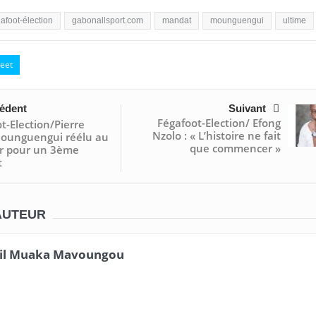
afoot-élection
gabonallsport.com
mandat
mounguengui
ultime
eet
édent
Suivant
Fégafoot-Election/ Efong
t-Election/Pierre
Nzolo : « L’histoire ne fait
Mounguengui réélu au
que commencer »
ur pour un 3ème
t
AUTEUR
il Muaka Mavoungou