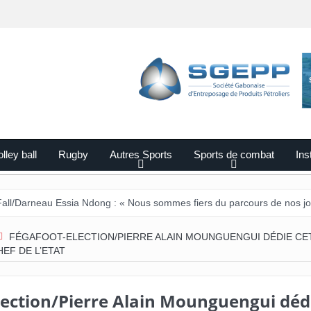
lley ball
Rugby
Autres Sports
Sports de combat
Ins
au Essia Ndong : « Nous sommes fiers du parcours de nos joueurs ».
FÉGAFOOT-ELECTION/PIERRE ALAIN MOUNGUENGUI DÉDIE CE
EF DE L’ETAT
lection/Pierre Alain Mounguengui déd