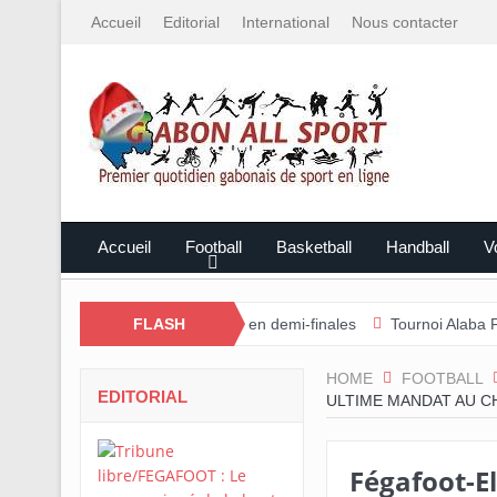
Accueil
Editorial
International
Nous contacter
Accueil
Football
Basketball
Handball
Vo
-Ntem rejoint l’Estuaire en demi-finales
FLASH
Tournoi Alaba Fall/Darne
HOME
FOOTBALL
EDITORIAL
ULTIME MANDAT AU CH
Fégafoot-E