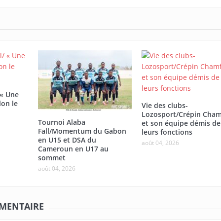
 « Une
lon le
Vie des clubs-
Lozosport/Crépin Cham
Tournoi Alaba
et son équipe démis de
Fall/Momentum du Gabon
leurs fonctions
en U15 et DSA du
août 04, 2026
Cameroun en U17 au
sommet
août 04, 2026
MMENTAIRE