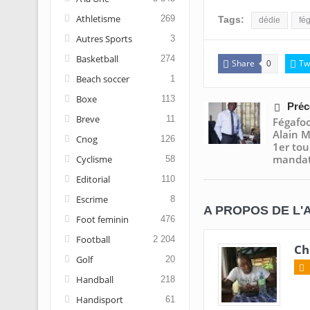
Athletisme
269
Tags:
dédie
fég
Autres Sports
3
Basketball
274
Share
Tw
0
Beach soccer
1
Boxe
113
Préc
Breve
11
Fégafoo
Alain 
Cnog
126
1er to
manda
Cyclisme
58
Editorial
110
Escrime
8
A PROPOS DE L'
Foot feminin
476
Football
2 204
Ch
Golf
20
Handball
218
Handisport
61