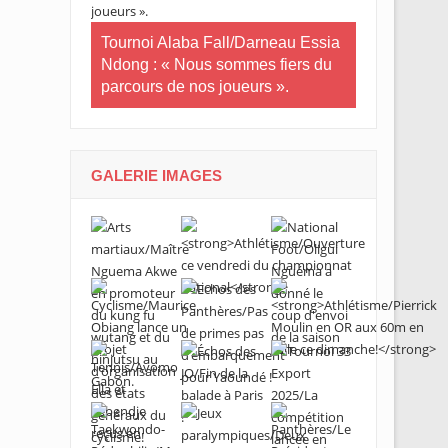
in-U20/Le
stuaire en
Tournoi Alaba Fall/Darneau Essia
Tournoi nat
Ndong : « Nous sommes fiers du
U20/L’Estua
parcours de nos joueurs ».
qualifiée po
GALERIE IMAGES