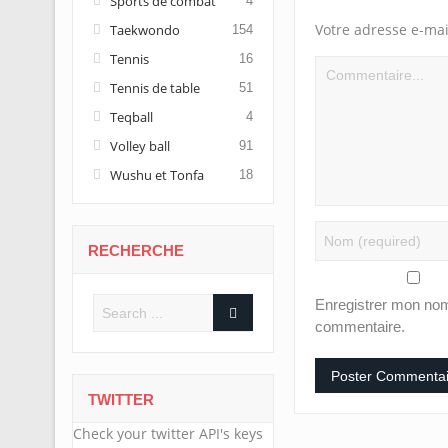
Sports de combat
4
Votre adresse e-mai
Taekwondo
154
Tennis
16
Tennis de table
51
Teqball
4
Volley ball
91
Wushu et Tonfa
18
RECHERCHE
Enregistrer mon nom
commentaire.
TWITTER
Check your twitter API's keys