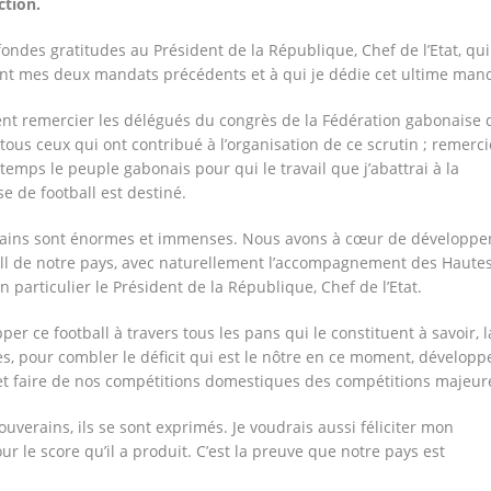
ction.
ondes gratitudes au Président de la République, Chef de l’Etat, qui
 mes deux mandats précédents et à qui je dédie cet ultime mand
nt remercier les délégués du congrès de la Fédération gabonaise 
 tous ceux qui ont contribué à l’organisation de ce scrutin ; remerci
emps le peuple gabonais pour qui le travail que j’abattrai à la
e de football est destiné.
hains sont énormes et immenses. Nous avons à cœur de développe
ll de notre pays, avec naturellement l’accompagnement des Haute
n particulier le Président de la République, Chef de l’Etat.
er ce football à travers tous les pans qui le constituent à savoir, l
s, pour combler le déficit qui est le nôtre en ce moment, développ
 et faire de nos compétitions domestiques des compétitions majeur
uverains, ils se sont exprimés. Je voudrais aussi féliciter mon
ur le score qu’il a produit. C’est la preuve que notre pays est