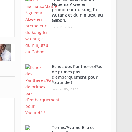
Nguema Akwe en
promoteur du kung fu
wutang et du ninjutsu au
Gabon.
juin 01, 2022
Echos des Panthères/Pas
de primes pas
d’embarquement pour
Yaoundé !
janvier 05, 2022
Tennis/Avomo Ella et