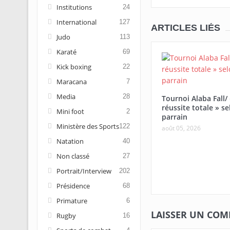
Institutions
24
International
127
ARTICLES LIÉS
Judo
113
Karaté
69
Kick boxing
22
Maracana
7
Media
28
Tournoi Alaba Fall/
réussite totale » se
Mini foot
2
parrain
Ministère des Sports
122
août 05, 2026
Natation
40
Non classé
27
Portrait/Interview
202
Présidence
68
Primature
6
LAISSER UN CO
Rugby
16