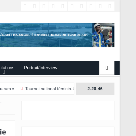
titutions
Portrait/Interview
Tournoi national féminin-U20/L’Estuaire première équipe qualifiée po
2:26:47
T
ie