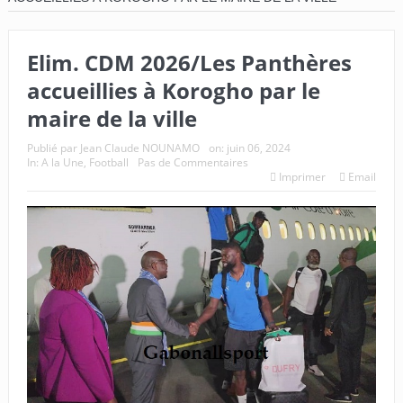
Elim. CDM 2026/Les Panthères
accueillies à Korogho par le
maire de la ville
Publié par
Jean Claude NOUNAMO
on:
juin 06, 2024
In:
A la Une
,
Football
Pas de Commentaires
Imprimer
Email