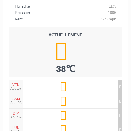
Humidité
11%
Pression
1006
Vent
5.47mph
ACTUELLEMENT
38℃
VEN
Aout07
SAM
Aout08
DIM
Aout09
LUN