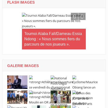
FLASH IMAGES
in-U20/Le
stuaire en
Tournoi Alaba Fall/Darneau Essia
Tournoi nat
Ndong : « Nous sommes fiers du
U20/L’Estu
parcours de nos joueurs ».
qualifiée p
GALERIE IMAGES