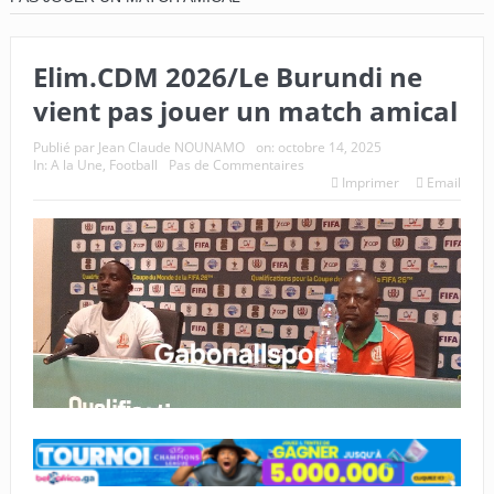
Elim.CDM 2026/Le Burundi ne
vient pas jouer un match amical
Publié par
Jean Claude NOUNAMO
on:
octobre 14, 2025
In:
A la Une
,
Football
Pas de Commentaires
Imprimer
Email