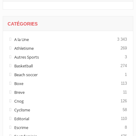
CATÉGORIES
A la Une
3 343
Athletisme
269
Autres Sports
3
Basketball
274
Beach soccer
1
Boxe
113
Breve
11
Cnog
126
Cyclisme
58
Editorial
110
Escrime
8