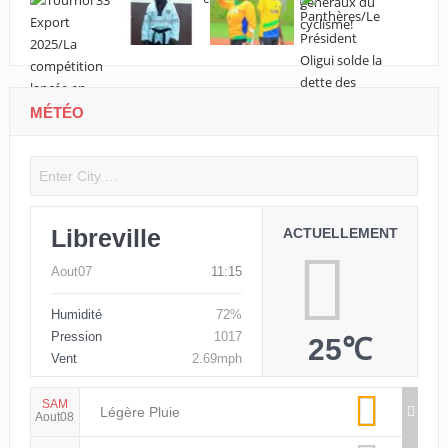
MÉTÉO
Libreville
ACTUELLEMENT
Aout07
11:15
Humidité
72%
Pression
1017
25℃
Vent
2.69mph
SAM
Légère Pluie
Aout08