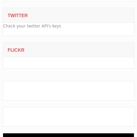
TWITTER
Check your twitter API's keys
FLICKR