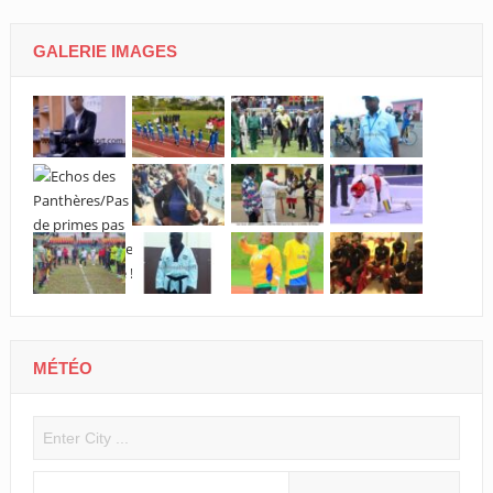
CNOG/Le m
s’engage d
GALERIE IMAGES
MÉTÉO