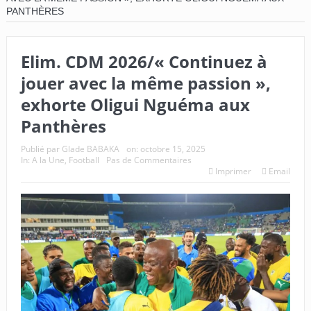
PANTHÈRES
Elim. CDM 2026/« Continuez à
jouer avec la même passion »,
exhorte Oligui Nguéma aux
Panthères
Publié par
Glade BABAKA
on:
octobre 15, 2025
In:
A la Une
,
Football
Pas de Commentaires
Imprimer
Email