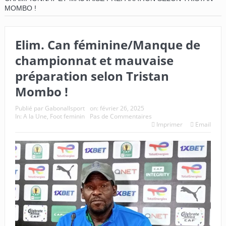
MOMBO !
Elim. Can féminine/Manque de
championnat et mauvaise
préparation selon Tristan
Mombo !
Publié par
Gabonallsport
on:
février 26, 2025
In:
A la Une
,
Foot feminin
Pas de Commentaires
Imprimer
Email