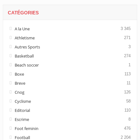
CATÉGORIES
A la Une
3 345
Athletisme
271
Autres Sports
3
Basketball
274
Beach soccer
1
Boxe
113
Breve
11
Cnog
126
Cyclisme
58
Editorial
110
Escrime
8
Foot feminin
476
Football
2 204