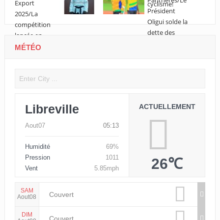
MÉTÉO
Libreville
ACTUELLEMENT
Aout07
05:13
Humidité
69%
Pression
1011
26℃
Vent
5.85mph
SAM
Couvert
Aout08
DIM
Couvert