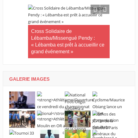
Tournoi nat
Cross Solidaire de
Woleu-Ntem 
Lébamba/Missengué Pendy :
demi-finale
« Lébamba est prêt à accueillir ce
grand événement »
té plus
 !
GALERIE IMAGES