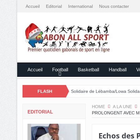
Accueil
Editorial
International
Nous contacter
Accueil
Football
Basketball
Handball
Vo
ar le Mali
Cross Solidaire de Lébamba/Lowa Solidarité plus que j
FLASH
HOME
A LA UNE
EDITORIAL
PROLONGENT AVEC ME
Echos des 