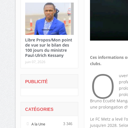
Libre Propos/Mon point
de vue sur le bilan des
100 jours du ministre
Paul-Ulrich Kessany
Ces informations on
juin 07, 2026
clubs.
O
uver
PUBLICITÉ
prof
prol
prol
Bruno Ecuélé Manga,
une prolongation d’
CATÉGORIES
Le FC Metz a levé l’
A la Une
3 346
jusqu’en 2028. Selo