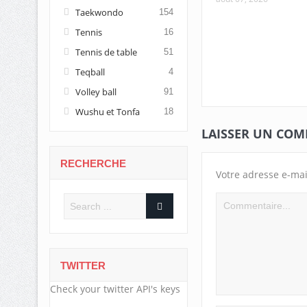
Taekwondo
154
Tennis
16
Tennis de table
51
Teqball
4
Volley ball
91
Wushu et Tonfa
18
LAISSER UN CO
RECHERCHE
Votre adresse e-mai
TWITTER
Check your twitter API's keys