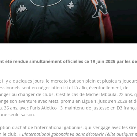
t été rendue simultanément officielles ce 19 juin 2025 par les d
t il y a quelques jours, le mercato bat son plein et plusieurs joueur
essionnels sont en négociation ici et là afin, éventuellement, de
onger ou changer de clubs. C’est le cas de Michel Mboula, 22 ans, q
onge son aventure avec Metz, promu en Ligue 1, jusqu’en 2028 et d
 36 ans, avec Paris Atletico 13, maintenu de justesse en D3 frança
une seule saison.
option d’achat de l’international gabonais, qui s’engage avec les Gr
n le club,
« L’international gabonais va donc découvrir l’élite quelques 