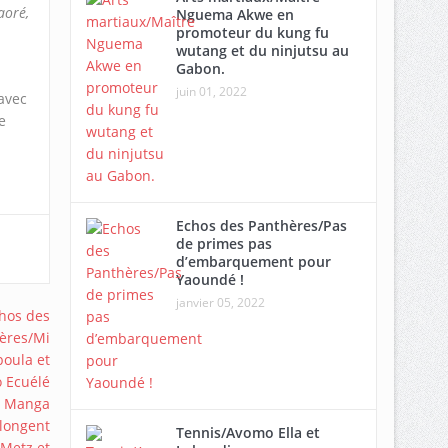
aoré,
Nguema Akwe en
promoteur du kung fu
wutang et du ninjutsu au
Gabon.
juin 01, 2022
avec
e
Echos des Panthères/Pas
de primes pas
d’embarquement pour
Yaoundé !
janvier 05, 2022
Tennis/Avomo Ella et