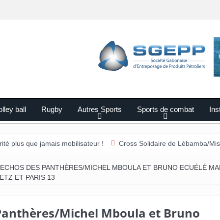
lley ball
Rugby
Autres Sports
Sports de combat
Ins
amais mobilisateur !
Cross Solidaire de Lébamba/Missengué Pendy 
ECHOS DES PANTHÈRES/MICHEL MBOULA ET BRUNO ECUÉLÉ M
TZ ET PARIS 13
Panthères/Michel Mboula et Bruno