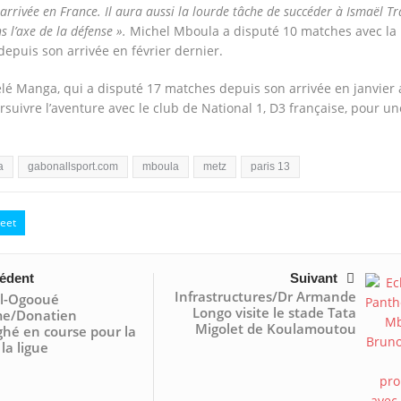
rrivée en France. Il aura aussi la lourde tâche de succéder à Ismaël Tr
s l’axe de la défense ».
Michel Mboula a disputé 10 matches avec la
epuis son arrivée en février dernier.
é Manga, qui a disputé 17 matches depuis son arrivée en janvier 
oursuivre l’aventure avec le club de National 1, D3 française, pour un
a
gabonallsport.com
mboula
metz
paris 13
eet
édent
Suivant
Infrastructures/Dr Armande
ll-Ogooué
Longo visite le stade Tata
me/Donatien
Migolet de Koulamoutou
hé en course pour la
la ligue