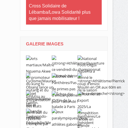
Le Gabon
Cross Solidaire de
Lébamba/Lowa Solidarité plus
Cross Solid
que jamais mobilisateur !
Lébamba/M
« Lébamba e
grand évén
GALERIE IMAGES