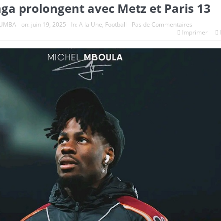
ga prolongent avec Metz et Paris 13
OUMBA
on:
juin 19, 2025
In:
A la Une
,
Football
Pas de Commentaires
Imprimer