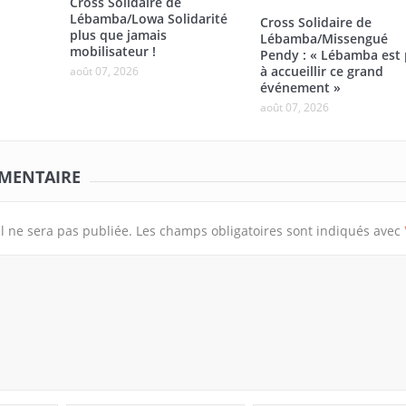
Cross Solidaire de
Lébamba/Lowa Solidarité
Cross Solidaire de
plus que jamais
Lébamba/Missengué
mobilisateur !
Pendy : « Lébamba est 
à accueillir ce grand
août 07, 2026
événement »
août 07, 2026
MMENTAIRE
l ne sera pas publiée.
Les champs obligatoires sont indiqués avec