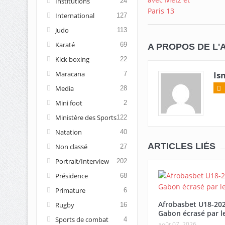
Institutions
24
International
127
Judo
113
Karaté
69
A PROPOS DE L'
Kick boxing
22
Maracana
Is
7
Media
28
Mini foot
2
Ministère des Sports
122
Natation
40
ARTICLES LIÉS
Non classé
27
Portrait/Interview
202
Présidence
68
Primature
6
Afrobasbet U18-20
Rugby
16
Gabon écrasé par l
Sports de combat
4
août 07, 2026