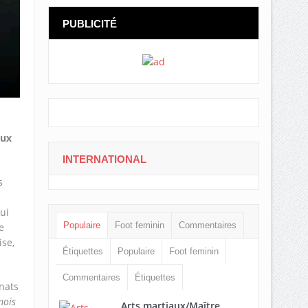
PUBLICITÉ
eux
INTERNATIONAL
s
ui
Populaire
Foot feminin
Commentaires
e
ise,
Étiquettes
Populaire
Foot feminin
Commentaires
Étiquettes
enats
mois
Arts martiaux/Maître