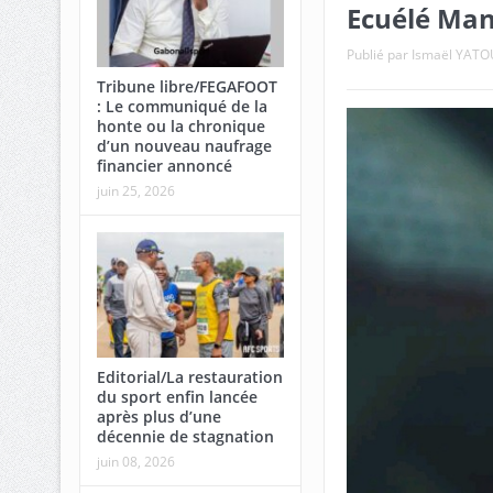
Ecuélé Man
Publié par
Ismaël YAT
Tribune libre/FEGAFOOT
: Le communiqué de la
honte ou la chronique
d’un nouveau naufrage
financier annoncé
juin 25, 2026
Editorial/La restauration
du sport enfin lancée
après plus d’une
décennie de stagnation
juin 08, 2026