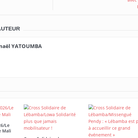
AUTEUR
maël YATOUMBA
26/Le
e Mali