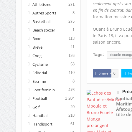
seulement après son a
Athletisme
271
en fin de contrat, dan
Autres Sports
3
formation messine d
Basketball
275
Quant à Bruno Ecuél
Beach soccer
1
le Paris 13, il va p
Boxe
113
saison encore.
Breve
11
Tags:
écuélé mang
Cnog
126
Cyclisme
58
Editorial
110
Share
Tw
0
Escrime
8
Foot feminin
476
Préc
Footba
Football
2 204
Mariti
Golf
20
Afatoug
tête de 
Handball
218
Handisport
61