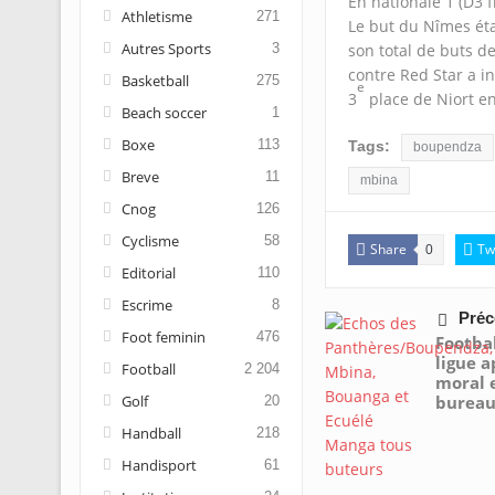
En nationale 1 (D3 
Athletisme
271
Le but du Nîmes éta
Autres Sports
son total de buts d
3
contre Red Star a in
Basketball
275
e
3
place de Niort e
Beach soccer
1
Boxe
113
Tags:
boupendza
Breve
11
mbina
Cnog
126
Cyclisme
58
Share
Tw
0
Editorial
110
Escrime
8
Préc
Foot feminin
476
Footba
ligue a
Football
2 204
moral 
bureau
Golf
20
Handball
218
Handisport
61