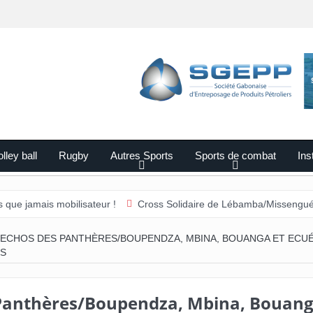
lley ball
Rugby
Autres Sports
Sports de combat
Ins
 mobilisateur !
Cross Solidaire de Lébamba/Missengué Pendy : « L
ECHOS DES PANTHÈRES/BOUPENDZA, MBINA, BOUANGA ET ECU
S
Panthères/Boupendza, Mbina, Bouan