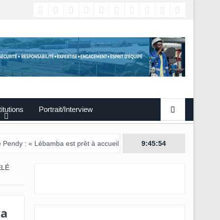
titutions
Portrait/Interview
ébamba est prêt à accueillir ce grand événement »
9:45:55
ÉLÉ
ga