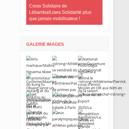
Le Gabon
Cross Solidaire de
Lébamba/Lowa Solidarité plus
Cross Solid
que jamais mobilisateur !
Lébamba/M
« Lébamba e
grand évén
GALERIE IMAGES