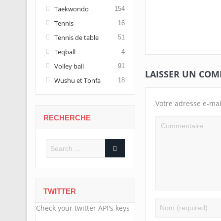
Taekwondo
154
Tennis
16
Tennis de table
51
Teqball
4
Volley ball
91
LAISSER UN CO
Wushu et Tonfa
18
Votre adresse e-mai
RECHERCHE
TWITTER
Check your twitter API's keys