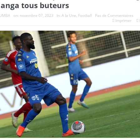
Manga tous buteurs
OUMBA
on:
novembre 07, 2023
In:
A la Une
,
Football
Pas de Commentaires
Imprimer