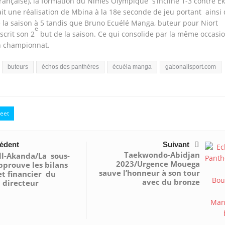
française), la formation du Nîmes Olympique s’incline 1-3 contre Ék
it une réalisation de Mbina à la 18e seconde de jeu portant ainsi 
e la saison à 5 tandis que Bruno Ecuélé Manga, buteur pour Niort
e
scrit son 2
but de la saison. Ce qui consolide par la même occasi
n championnat.
buteurs
échos des panthères
écuéla manga
gabonallsport.com
eet
édent
Suivant
Taekwondo-Abidjan
ll-Akanda/La sous-
2023/Urgence Mouega
pprouve les bilans
sauve l’honneur à son tour
et financier du
avec du bronze
 directeur