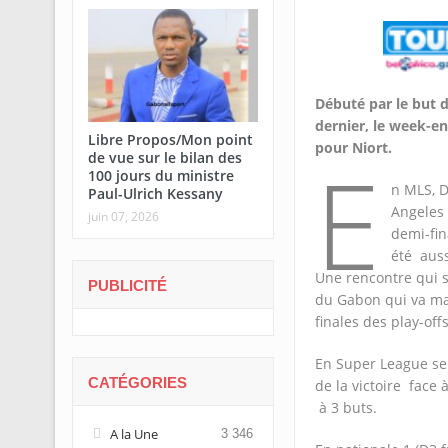
Débuté par le but 
dernier, le week-en
Libre Propos/Mon point
pour Niort.
E
de vue sur le bilan des
100 jours du ministre
n MLS, D
Paul-Ulrich Kessany
Angeles 
juin 07, 2026
demi-fi
été auss
Une rencontre qui s
PUBLICITÉ
du Gabon qui va mar
finales des play-offs
En Super League ser
CATÉGORIES
de la victoire face
à 3 buts.
A la Une
3 346