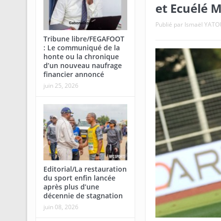
et Ecuélé 
Publié par
Ismaël YAT
Tribune libre/FEGAFOOT
: Le communiqué de la
honte ou la chronique
d’un nouveau naufrage
financier annoncé
juin 25, 2026
Editorial/La restauration
du sport enfin lancée
après plus d’une
décennie de stagnation
juin 08, 2026