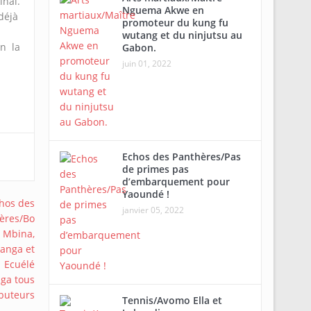
inal.
Nguema Akwe en
déjà
promoteur du kung fu
wutang et du ninjutsu au
on la
Gabon.
juin 01, 2022
Echos des Panthères/Pas
de primes pas
d’embarquement pour
Yaoundé !
janvier 05, 2022
Tennis/Avomo Ella et