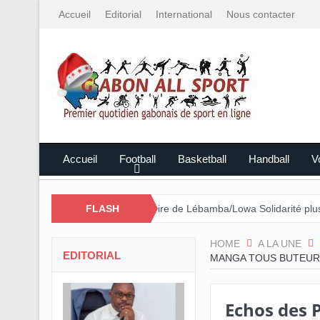
Accueil
Editorial
International
Nous contacter
Accueil
Football
Basketball
Handball
Vo
e Mali
Cross Solidaire de Lébamba/Lowa Solidarité plus que jamais
FLASH
HOME
A LA UNE
EDITORIAL
MANGA TOUS BUTEUR
Echos des 