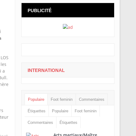
PUBLICITÉ
i
a
c LOS
 les
INTERNATIONAL
i a
ull.
thère
Populaire
Foot feminin
Commentaires
rs
Étiquettes
Populaire
Foot feminin
pteur
Commentaires
Étiquettes
Arts martiaux/Maître