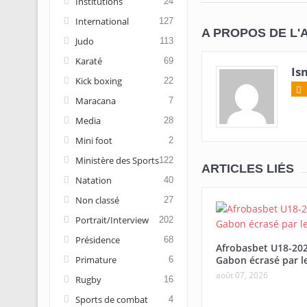
Institutions
24
International
127
A PROPOS DE L'
Judo
113
Karaté
69
Is
Kick boxing
22
Maracana
7
Media
28
Mini foot
2
Ministère des Sports
122
ARTICLES LIÉS
Natation
40
Non classé
27
Portrait/Interview
202
Présidence
68
Afrobasbet U18-20
Gabon écrasé par l
Primature
6
août 07, 2026
Rugby
16
Sports de combat
4