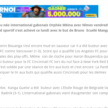
du néo international gabonais Orphée Mbina avec Nîmes vendred
d sportif s’est achevé ce lundi avec le but de Bruno Ecuélé Mang
enis Bouanga s’est encore mué en sauveur car il a été buteur ave
FC contre Vancouver (1-0). Score qui a qualifié Los Angeles FC pour
nales des play-offs. Même son de cloche pour Aaron Boupendza qu
i buteur pour le FC Cincinnati FC lors du nul face à New York Red B
’est soldée par une séance de tirs aux buts et c’est encore La Pan
quer le tir aux buts qui qualifie aussi Cincinnati pour les demies
.
be, Kanga Guelor a été buteur avec L’Etoile Rouge de Belgrade lo
 à Radnik (3-1). L’international gabonais vient d’augmenter son com