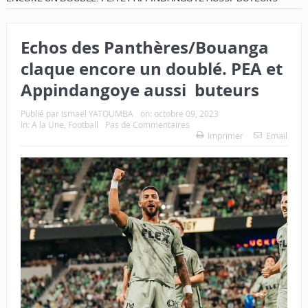
Echos des Panthères/Bouanga
claque encore un doublé. PEA et
Appindangoye aussi buteurs
Publié par
Ismaël YATOUMBA
on:
octobre 09, 2023
In:
A la Une
,
Football
Pas de Commentaires
Imprimer
Email