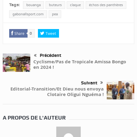
Tags:
bouanga
buteurs
claque
échos des panthères
gabonallsport.com
pea
Share
Tweet
0
Précédent
Cyclisme/Pas de Tropicale Amissa Bongo
en 2024 !
Suivant
Editorial-Transition/Et Dieu nous envoya
Clotaire Oligui Nguéma !
A PROPOS DE L'AUTEUR