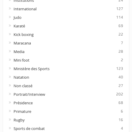
Institutions
24
International
127
Judo
114
Karaté
69
Kick boxing
22
Maracana
7
Media
28
Mini foot
2
Ministère des Sports
123
Natation
40
Non classé
27
Portrait/Interview
202
Présidence
68
Primature
6
Rugby
16
Sports de combat
4