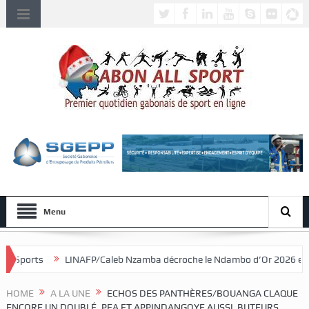
Menu
P/Caleb Nzamba décroche le Ndambo d’Or 2026 et Alain Djissikadié cour
HOME
A LA UNE
ECHOS DES PANTHÈRES/BOUANGA CLAQUE
ENCORE UN DOUBLÉ. PEA ET APPINDANGOYE AUSSI BUTEURS