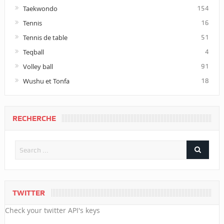
Taekwondo
154
Tennis
16
Tennis de table
51
Teqball
4
Volley ball
91
Wushu et Tonfa
18
RECHERCHE
TWITTER
Check your twitter API's keys