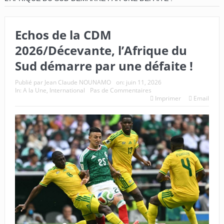
Echos de la CDM
2026/Décevante, l’Afrique du
Sud démarre par une défaite !
Publié par
Jean Claude NOUNAMO
on:
juin 11, 2026
In:
A la Une
,
International
Pas de Commentaires
Imprimer
Email