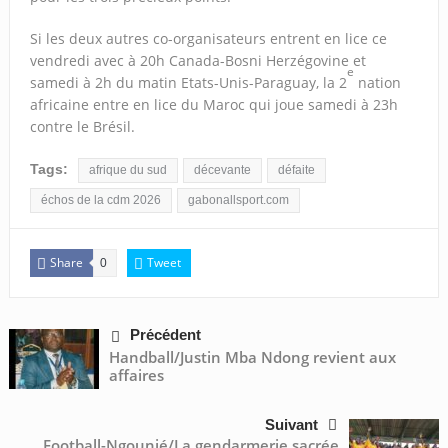
Si les deux autres co-organisateurs entrent en lice ce
vendredi avec à 20h Canada-Bosni Herzégovine et
e
samedi à 2h du matin Etats-Unis-Paraguay, la 2
nation
africaine entre en lice du Maroc qui joue samedi à 23h
contre le Brésil.
Tags:
afrique du sud
décevante
défaite
échos de la cdm 2026
gabonallsport.com
Share
Tweet
0
Précédent
Handball/Justin Mba Ndong revient aux
affaires
Suivant
Football-Ngounié/La gendarmerie sacrée