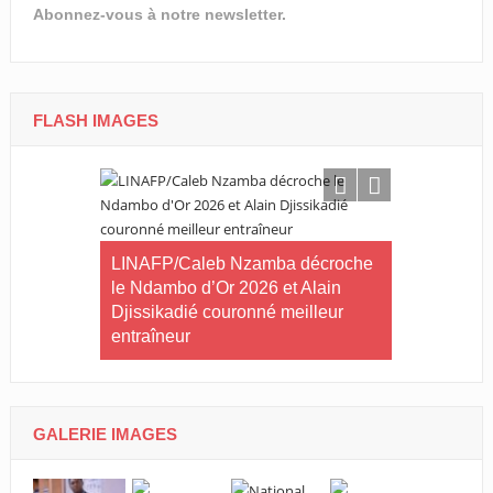
Abonnez-vous à notre newsletter.
FLASH IMAGES
ilan à mi-
tives du
LINAFP/Caleb Nzamba décroche
Judo-Port-G
le Ndambo d’Or 2026 et Alain
Tournoi int
Djissikadié couronné meilleur
ville de Po
entraîneur
GALERIE IMAGES